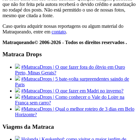
que não for feita pela autora receberá o devido crédito e autorização
no rodapé dos posts. Não está permitido o uso de nossas fotos,
mesmo que citada a fonte.
Caso queira adquirir nossas reportagens ou algum material do
Matraqueando, entre em
contato
.
Matraqueando© 2006-2026 - Todos os direitos reservados .
Matraca Drops
#MatracaDrops | O que fazer fora do óbvio em Ouro
Preto, Minas Gerais?
#MatracaDrops | 5 bate-volta surpreendentes saindo de
Paris
#MatracaDrops | O que fazer em Madri no inverno?
#MatracaDrops | Como conhecer o Vale do Loire na
França sem carro?
#MatracaDrops | Qual o melhor roteiro de 3 dias em Belo
Horizonte?
Viagens da Matraca
Holanda | Keukenhof: como visitar o maior jardim de