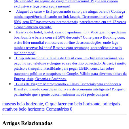
(de verdade!) no seguro de viagem internacional. Pegue seu cupom
exclusivo e faça o seu agora mesmo!
Aluguel de carro »
Está procurando carro para alugar barato? Conheça
minha experiência clicando no link laranja. Descontos incríveis de até
60%, sem IOF nas reservas internacionais, parcelamento em até 12 vezes
e cancelamento gratuito.
Reserva de hotel, hostel, casa ou apartamento »
Você quer hospedagem
boa, bonita e barata com até 50% desconto? Corre para o Booking.com,
o site líder mundial em reservas on-line de acomodações, onde faço
minhas reservas há anos! Reserve com segurança, antecedência e pelo
melhor preço!
Chip internacional »
Já saia do Brasil com um chip internacional pré-
pago no seu telefone e chegue ao seu destino conectado. Já usei, é muito
prático e tranquilo. Facilidade para pegar UBER, consultar sobre
transporte público e pesquisas no Google. Válido para diversos países da
Europa, Ásia, Oceania e Américas.
Guias de Viagem Matraqueando »
Guias Essenciais para conhecer o
Brasil e o mundo com dicas incríveis de economia inteligente! Porque o
patrimônio que a gente busca nenhuma moeda pode comprar!
museus belo horizonte
,
O que fazer em belo horizonte
,
principais
atrativos belo horizonte
Comentários 0
Artigos Relacionados