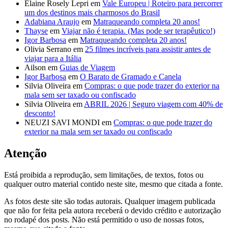
Elaine Rosely Lepri
em
Vale Europeu | Roteiro para percorrer
um dos destinos mais charmosos do Brasil
Adabiana Araujo
em
Matraqueando completa 20 anos!
Thayse
em
Viajar não é terapia. (Mas pode ser terapêutico!)
Igor Barbosa
em
Matraqueando completa 20 anos!
Olivia Serrano
em
25 filmes incríveis para assistir antes de
viajar para a Itália
Ailson
em
Guias de Viagem
Igor Barbosa
em
O Barato de Gramado e Canela
Silvia Oliveira
em
Compras: o que pode trazer do exterior na
mala sem ser taxado ou confiscado
Silvia Oliveira
em
ABRIL 2026 | Seguro viagem com 40% de
desconto!
NEUZI SAVI MONDI
em
Compras: o que pode trazer do
exterior na mala sem ser taxado ou confiscado
Atenção
Está proibida a reprodução, sem limitações, de textos, fotos ou
qualquer outro material contido neste site, mesmo que citada a fonte.
As fotos deste site são todas autorais. Qualquer imagem publicada
que não for feita pela autora receberá o devido crédito e autorização
no rodapé dos posts. Não está permitido o uso de nossas fotos,