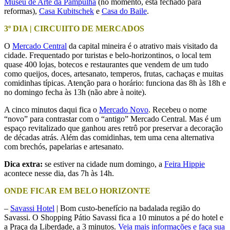
Museu de Arte da Pampulha
(no momento, está fechado para
reformas),
Casa Kubitschek
e
Casa do Baile
.
3º DIA | CIRCUIITO DE MERCADOS
O
Mercado Central
da capital mineira é o atrativo mais visitado da
cidade. Frequentado por turistas e belo-horizontinos, o local tem
quase 400 lojas, botecos e restaurantes que vendem de um tudo
como queijos, doces, artesanato, temperos, frutas, cachaças e muitas
comidinhas típicas. Atenção para o horário: funciona das 8h às 18h e
no domingo fecha às 13h (não abre à noite).
A cinco minutos daqui fica o
Mercado Novo
. Recebeu o nome
“novo” para contrastar com o “antigo” Mercado Central. Mas é um
espaço revitalizado que ganhou ares retrô por preservar a decoração
de décadas atrás. Além das comidinhas, tem uma cena alternativa
com brechós, papelarias e artesanato.
Dica extra:
se estiver na cidade num domingo, a
Feira Hippie
acontece nesse dia, das 7h às 14h.
ONDE FICAR EM BELO HORIZONTE
–
Savassi Hotel
| Bom custo-benefício na badalada região do
Savassi. O Shopping Pátio Savassi fica a 10 minutos a pé do hotel e
a Praça da Liberdade, a 3 minutos.
Veja mais informações e faça sua