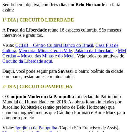
Sendo bem objetiva, com
três dias em Belo Horizonte
eu faria
assim:
1º DIA | CIRCUITO LIBERDADE
A
Praça da Liberdade
reúne 16 espaços culturais. São museus
interativos e gratuitos.
Visite:
CCBB – Centro Cultural Banco do Brasil
,
Casa Fiat de
Cultura
,
Memorial Minas Gerais Vale
,
Palácio da Liberdade
e
MM
Gerdau – Museu das Minas e do Metal
. Veja todos os atrativos do
Circuito da Liberdade aqui
.
Daqui, você pode seguir para
Savassi
, o bairro boêmio da cidade
com bares, restaurantes e muitos hotéis.
2º DIA | CIRCUITO PAMPULHA
O
Conjunto Moderno da Pampulha
foi declarado Patrimônio
Mundial da Humanidade em 2016. As obras foram iniciadas por
Juscelino Kubitsckek (então prefeito de Belo Horizonte) que
chamou ninguém menos que Cândido Portinari e Burle Marx para
compor o projeto.
Visite:
Igrejinha da Pampulha
(Capela São Francisco de Assis),