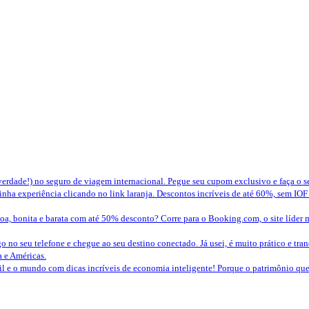
erdade!) no seguro de viagem internacional. Pegue seu cupom exclusivo e faça o 
nha experiência clicando no link laranja. Descontos incríveis de até 60%, sem IOF
a, bonita e barata com até 50% desconto? Corre para o Booking.com, o site líder 
o no seu telefone e chegue ao seu destino conectado. Já usei, é muito prático e tra
a e Américas.
sil e o mundo com dicas incríveis de economia inteligente! Porque o patrimônio 