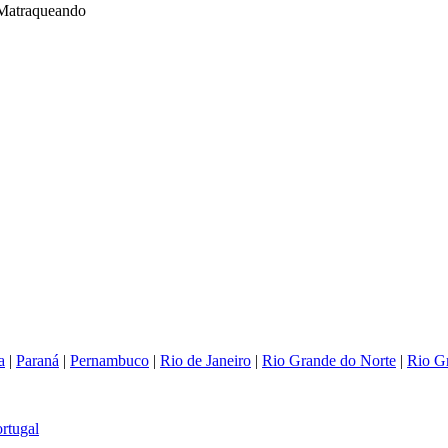
r Matraqueando
a
|
Paraná
|
Pernambuco
|
Rio de Janeiro
|
Rio Grande do Norte
|
Rio G
rtugal