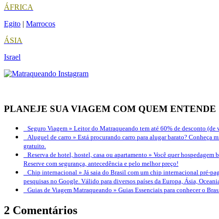
ÁFRICA
Egito
|
Marrocos
ÁSIA
Israel
PLANEJE SUA VIAGEM COM QUEM ENTENDE
Seguro Viagem »
Leitor do Matraqueando tem até 60% de desconto (de v
Aluguel de carro »
Está procurando carro para alugar barato? Conheça mi
gratuito.
Reserva de hotel, hostel, casa ou apartamento »
Você quer hospedagem bo
Reserve com segurança, antecedência e pelo melhor preço!
Chip internacional »
Já saia do Brasil com um chip internacional pré-pag
pesquisas no Google. Válido para diversos países da Europa, Ásia, Oceani
Guias de Viagem Matraqueando »
Guias Essenciais para conhecer o Bra
2 Comentários