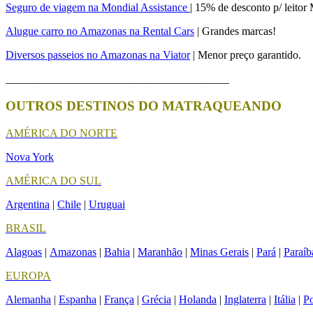
Seguro de viagem na Mondial Assistance
| 15% de desconto p/ leito
Alugue carro no Amazonas na Rental Cars
| Grandes marcas!
Diversos passeios no Amazonas na Viator
| Menor preço garantido.
________________________________________
OUTROS DESTINOS DO MATRAQUEANDO
AMÉRICA DO NORTE
Nova York
AMÉRICA DO SUL
Argentina
|
Chile
|
Uruguai
BRASIL
Alagoas
|
Amazonas
|
Bahia
|
Maranhão
|
Minas Gerais
|
Pará
|
Paraíb
EUROPA
Alemanha
|
Espanha
|
França
|
Grécia
|
Holanda
|
Inglaterra
|
Itália
|
Po