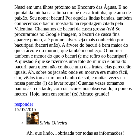
Nasci em uma ilhota próximo ao Encontro das Águas. E no
quintal da minha casa tinha um pé dessa frutinha, que amo de
paixão. Seu nome: bacuri! Por aquelas lindas bandas, também
conhecemos o bacuri mostrado na reportagem citada pela
Valentina. Chamamos de bacuri da casca grossa (rs)! Se
procurarmos no Google Imagem, o bacuri de casca fina
aparece pouco, até porque talvez seja mais conhecido por
bacuripari (bacuri anão). A árvore do bacuri é bem maior do
que a árvore do muruci, que também conheço. O muruci
também é menor do que o bacuri (e me refiro ao bacuripari).
A questão é que se fizermos uma foto do muruci e outra do
bacuri, para quem não conhece uma das frutas, elas parecerão
iguais. Ah, sobre os jacarés: onde eu morava era muito fácil,
sim, vê-los tomar um bom banho de sol, e muitas vezes na
nossa prancha (!) de lavar roupa! Quantas vezes tomamos
banho às 5 da tarde, com os jacarés nos observando, a poucos
metros! Hoje, nem em sonho! (rs) Abraço grande!
responder
15/05/2015
Silvia Oliveira
Ah, que lindo…obrigada por todas as informações!