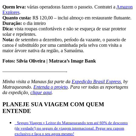
Quem leva:
várias operadoras fazem o passeio. Contratei a
Amazon
Explores
.
Quanto custa:
R$ 120,00 – inclui almoço em restaurante flutuante.
Duração:
o dia inteiro
Dica:
vista roupas confortáveis e não se esqueça de usar protetor
solar e repelentes.
Nota:
de setembro a dezembro, período da vazante, o passeio de
canoa é substituído por uma caminhada pela selva com visita a
maior árvore nativa da região, a Samaúma.
Fotos: Sílvia Oliveira | Matraca’s Image Bank
—————————————-
Minha visita a Manaus faz parte da
Expedição Brasil Express
, by
Matraqueando.
Entenda o projeto
. Para ver todas as reportagens
da expedição,
clique aqui
.
PLANEJE SUA VIAGEM COM QUEM
ENTENDE
Seguro Viagem »
Leitor do Matraqueando tem até 60% de desconto
(de verdade!) no seguro de viagem internacional. Pegue seu cupom
exclusivo e faça o seu agora mesmo!