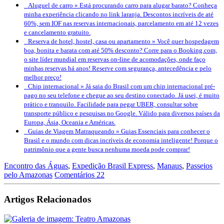
Aluguel de carro »
Está procurando carro para alugar barato? Conheça
minha experiência clicando no link laranja. Descontos incríveis de até
60%, sem IOF nas reservas internacionais, parcelamento em até 12 vezes
e cancelamento gratuito.
Reserva de hotel, hostel, casa ou apartamento »
Você quer hospedagem
boa, bonita e barata com até 50% desconto? Corre para o Booking.com,
o site líder mundial em reservas on-line de acomodações, onde faço
minhas reservas há anos! Reserve com segurança, antecedência e pelo
melhor preço!
Chip internacional »
Já saia do Brasil com um chip internacional pré-
pago no seu telefone e chegue ao seu destino conectado. Já usei, é muito
prático e tranquilo. Facilidade para pegar UBER, consultar sobre
transporte público e pesquisas no Google. Válido para diversos países da
Europa, Ásia, Oceania e Américas.
Guias de Viagem Matraqueando »
Guias Essenciais para conhecer o
Brasil e o mundo com dicas incríveis de economia inteligente! Porque o
patrimônio que a gente busca nenhuma moeda pode comprar!
Encontro das Águas
,
Expedição Brasil Express
,
Manaus
,
Passeios
pelo Amazonas
Comentários 22
Artigos Relacionados