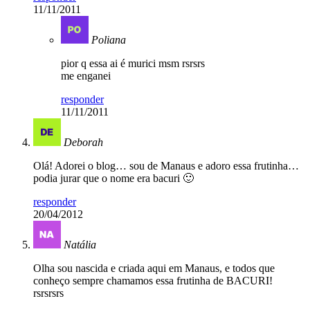
11/11/2011
Poliana
pior q essa ai é murici msm rsrsrs
me enganei
responder
11/11/2011
Deborah
Olá! Adorei o blog… sou de Manaus e adoro essa frutinha…
podia jurar que o nome era bacuri 🙂
responder
20/04/2012
Natália
Olha sou nascida e criada aqui em Manaus, e todos que
conheço sempre chamamos essa frutinha de BACURI!
rsrsrsrs