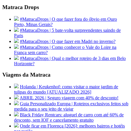
Matraca Drops
#MatracaDrops | O que fazer fora do óbvio em Ouro
Preto, Minas Gerais?
#MatracaDrops | 5 bate-volta surpreendentes saindo de
Paris
#MatracaDrops | O que fazer em Madri no inverno?
#MatracaDrops | Como conhecer o Vale do Loire na
França sem carro?
#MatracaDrops | Qual o melhor roteiro de 3 dias em Belo
Horizonte?
Viagens da Matraca
Holanda | Keukenhof: como visitar o maior jardim de
tulipas do mundo [ATUALIZADO 2026]
ABRIL 2026 | Seguro viagem com 40% de desconto!
Guia Personalizado Europa | Roteiros exclusivos feitos sob
medida para o seu jeito de viajar
Black Friday Rentcars: aluguel de carro com até 60% de
desconto, sem IOF e cancelamento gratuito
Onde ficar em Florença [2026]: melhores bairros e hotéis