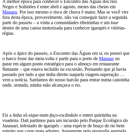
A melhor época para conhecer o Encontro das Águas dos rios
Negro e Solimões é entre abril e agosto, meses das cheias em
Manaus
. Por isso mesmo o risco de chuva é maior. Mas se você vier
fora desta época, provavelmente, não vai conseguir fazer a segunda
parte do passeio – a visita a comunidades ribeirinhas e um
tour
dentro de uma canoa motorizada para conhecer igarapés e vitórias-
régias.
Após o ápice do passeio, o Encontro das Águas em si, eu pensei que
o barco fosse dar meia-volta e partir para o porto de
Manaus
ou
parar em algum ponto estratégico para o almoço em restaurante
flutuante – que estava incluído na excursão. Pensando que já havia
passado por tudo a que tinha direito naquela viagem-superação …
vem a notícia. Sairíamos do nosso barcão para entrar numa canoinha
onde, sentada, minha mão alcançava o rio.
Fiz a linha
sô-xique-num-faço-escândalo
e entrei quietinha na
voadeira. Dali partimos para um incursão pelo Parque Ecológico do
Janauari, infestado de igarapés – uma espécie de braço de rio bem
estreito que corre mata adentro. Justamente pela geografia apertada