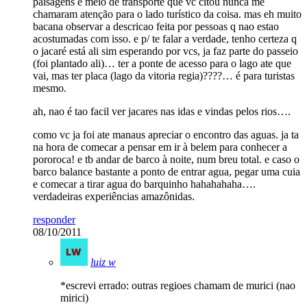
paisagens e meio de transporte que vc citou nunca me
chamaram atenção para o lado turístico da coisa. mas eh muito
bacana observar a descricao feita por pessoas q nao estao
acostumadas com isso. e p/ te falar a verdade, tenho certeza q
o jacaré está ali sim esperando por vcs, ja faz parte do passeio
(foi plantado ali)… ter a ponte de acesso para o lago ate que
vai, mas ter placa (lago da vitoria regia)????… é para turistas
mesmo.
ah, nao é tao facil ver jacares nas idas e vindas pelos rios….
como vc ja foi ate manaus apreciar o encontro das aguas. ja ta
na hora de comecar a pensar em ir à belem para conhecer a
pororoca! e tb andar de barco à noite, num breu total. e caso o
barco balance bastante a ponto de entrar agua, pegar uma cuia
e comecar a tirar agua do barquinho hahahahaha….
verdadeiras experiências amazônidas.
responder
08/10/2011
luiz w
*escrevi errado: outras regioes chamam de murici (nao
mirici)