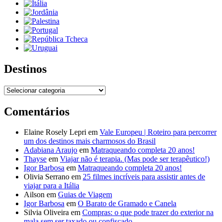
Destinos
Destinos
Comentários
Elaine Rosely Lepri
em
Vale Europeu | Roteiro para percorrer
um dos destinos mais charmosos do Brasil
Adabiana Araujo
em
Matraqueando completa 20 anos!
Thayse
em
Viajar não é terapia. (Mas pode ser terapêutico!)
Igor Barbosa
em
Matraqueando completa 20 anos!
Olivia Serrano
em
25 filmes incríveis para assistir antes de
viajar para a Itália
Ailson
em
Guias de Viagem
Igor Barbosa
em
O Barato de Gramado e Canela
Silvia Oliveira
em
Compras: o que pode trazer do exterior na
mala sem ser taxado ou confiscado