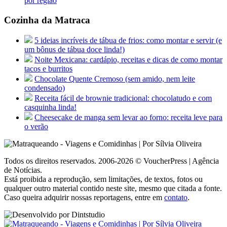
por região
Cozinha da Matraca
5 ideias incríveis de tábua de frios: como montar e servir (e
um bônus de tábua doce linda!)
Noite Mexicana: cardápio, receitas e dicas de como montar
tacos e burritos
Chocolate Quente Cremoso (sem amido, nem leite
condensado)
Receita fácil de brownie tradicional: chocolatudo e com
casquinha linda!
Cheesecake de manga sem levar ao forno: receita leve para
o verão
Todos os direitos reservados. 2006-2026 © VoucherPress | Agência
de Notícias.
Está proibida a reprodução, sem limitações, de textos, fotos ou
qualquer outro material contido neste site, mesmo que citada a fonte.
Caso queira adquirir nossas reportagens, entre em
contato
.