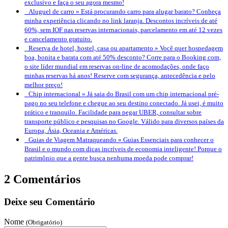
exclusivo e faça o seu agora mesmo!
Aluguel de carro »
Está procurando carro para alugar barato? Conheça
minha experiência clicando no link laranja. Descontos incríveis de até
60%, sem IOF nas reservas internacionais, parcelamento em até 12 vezes
e cancelamento gratuito.
Reserva de hotel, hostel, casa ou apartamento »
Você quer hospedagem
boa, bonita e barata com até 50% desconto? Corre para o Booking.com,
o site líder mundial em reservas on-line de acomodações, onde faço
minhas reservas há anos! Reserve com segurança, antecedência e pelo
melhor preço!
Chip internacional »
Já saia do Brasil com um chip internacional pré-
pago no seu telefone e chegue ao seu destino conectado. Já usei, é muito
prático e tranquilo. Facilidade para pegar UBER, consultar sobre
transporte público e pesquisas no Google. Válido para diversos países da
Europa, Ásia, Oceania e Américas.
Guias de Viagem Matraqueando »
Guias Essenciais para conhecer o
Brasil e o mundo com dicas incríveis de economia inteligente! Porque o
patrimônio que a gente busca nenhuma moeda pode comprar!
2 Comentários
Deixe seu Comentário
Nome
(Obrigatório)