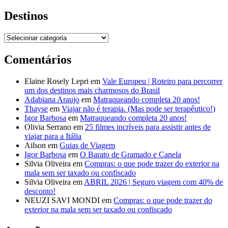
Destinos
Destinos
Comentários
Elaine Rosely Lepri
em
Vale Europeu | Roteiro para percorrer
um dos destinos mais charmosos do Brasil
Adabiana Araujo
em
Matraqueando completa 20 anos!
Thayse
em
Viajar não é terapia. (Mas pode ser terapêutico!)
Igor Barbosa
em
Matraqueando completa 20 anos!
Olivia Serrano
em
25 filmes incríveis para assistir antes de
viajar para a Itália
Ailson
em
Guias de Viagem
Igor Barbosa
em
O Barato de Gramado e Canela
Silvia Oliveira
em
Compras: o que pode trazer do exterior na
mala sem ser taxado ou confiscado
Silvia Oliveira
em
ABRIL 2026 | Seguro viagem com 40% de
desconto!
NEUZI SAVI MONDI
em
Compras: o que pode trazer do
exterior na mala sem ser taxado ou confiscado