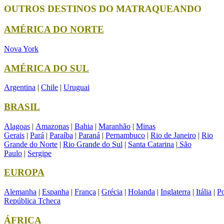
OUTROS DESTINOS DO MATRAQUEANDO
AMÉRICA DO NORTE
Nova York
AMÉRICA DO SUL
Argentina
|
Chile
|
Uruguai
BRASIL
Alagoas
|
Amazonas
|
Bahia
|
Maranhão
|
Minas
Gerais
|
Pará
|
Paraíba
|
Paraná
|
Pernambuco
|
Rio de Janeiro
|
Rio
Grande do Norte
|
Rio Grande do Sul
|
Santa Catarina
|
São
Paulo
|
Sergipe
EUROPA
Alemanha
|
Espanha
|
França
|
Grécia
|
Holanda
|
Inglaterra
|
Itália
|
Po
República Tcheca
ÁFRICA