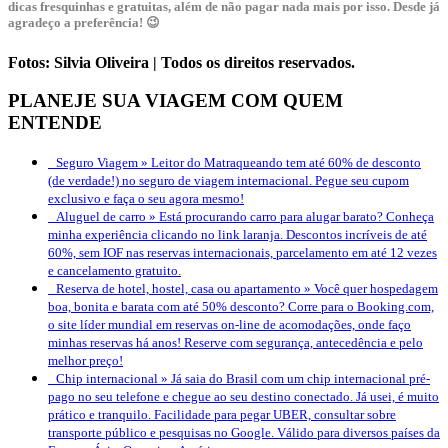
dicas fresquinhas e gratuitas, além de não pagar nada mais por isso. Desde já
agradeço a preferência! 😉
Fotos: Silvia Oliveira | Todos os direitos reservados.
PLANEJE SUA VIAGEM COM QUEM
ENTENDE
Seguro Viagem »
Leitor do Matraqueando tem até 60% de desconto
(de verdade!) no seguro de viagem internacional. Pegue seu cupom
exclusivo e faça o seu agora mesmo!
Aluguel de carro »
Está procurando carro para alugar barato? Conheça
minha experiência clicando no link laranja. Descontos incríveis de até
60%, sem IOF nas reservas internacionais, parcelamento em até 12 vezes
e cancelamento gratuito.
Reserva de hotel, hostel, casa ou apartamento »
Você quer hospedagem
boa, bonita e barata com até 50% desconto? Corre para o Booking.com,
o site líder mundial em reservas on-line de acomodações, onde faço
minhas reservas há anos! Reserve com segurança, antecedência e pelo
melhor preço!
Chip internacional »
Já saia do Brasil com um chip internacional pré-
pago no seu telefone e chegue ao seu destino conectado. Já usei, é muito
prático e tranquilo. Facilidade para pegar UBER, consultar sobre
transporte público e pesquisas no Google. Válido para diversos países da