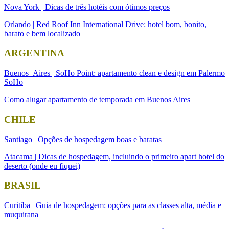
Nova York | Dicas de três hotéis com ótimos preços
Orlando | Red Roof Inn International Drive: hotel bom, bonito,
barato e bem localizado
ARGENTINA
Buenos Aires | SoHo Point: apartamento clean e design em Palermo
SoHo
Como alugar apartamento de temporada em Buenos Aires
CHILE
Santiago | Opções de hospedagem boas e baratas
Atacama | Dicas de hospedagem, incluindo o primeiro apart hotel do
deserto (onde eu fiquei)
BRASIL
Curitiba | Guia de hospedagem: opções para as classes alta, média e
muquirana