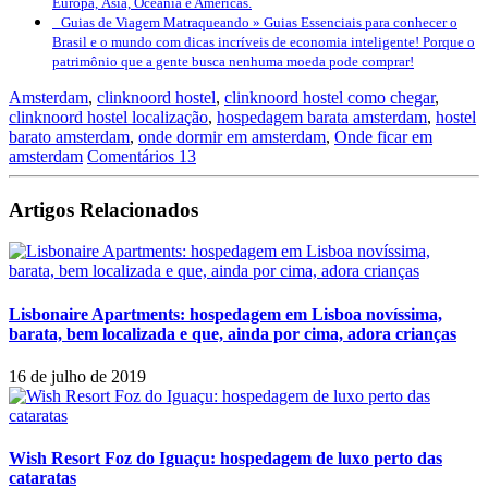
Europa, Ásia, Oceania e Américas.
Guias de Viagem Matraqueando »
Guias Essenciais para conhecer o
Brasil e o mundo com dicas incríveis de economia inteligente! Porque o
patrimônio que a gente busca nenhuma moeda pode comprar!
Amsterdam
,
clinknoord hostel
,
clinknoord hostel como chegar
,
clinknoord hostel localização
,
hospedagem barata amsterdam
,
hostel
barato amsterdam
,
onde dormir em amsterdam
,
Onde ficar em
amsterdam
Comentários 13
Artigos Relacionados
Lisbonaire Apartments: hospedagem em Lisboa novíssima,
barata, bem localizada e que, ainda por cima, adora crianças
16 de julho de 2019
Wish Resort Foz do Iguaçu: hospedagem de luxo perto das
cataratas