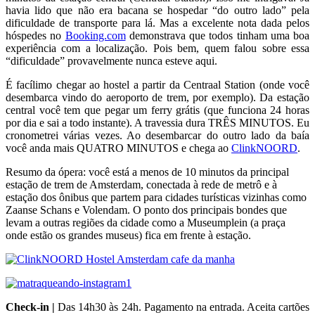
havia lido que não era bacana se hospedar “do outro lado” pela
dificuldade de transporte para lá. Mas a excelente nota dada pelos
hóspedes no
Booking.com
demonstrava que todos tinham uma boa
experiência com a localização. Pois bem, quem falou sobre essa
“dificuldade” provavelmente nunca esteve aqui.
É facílimo chegar ao hostel a partir da Centraal Station (onde você
desembarca vindo do aeroporto de trem, por exemplo). Da estação
central você tem que pegar um ferry grátis (que funciona 24 horas
por dia e sai a todo instante). A travessia dura TRÊS MINUTOS. Eu
cronometrei várias vezes. Ao desembarcar do outro lado da baía
você anda mais QUATRO MINUTOS e chega ao
ClinkNOORD
.
Resumo da ópera: você está a menos de 10 minutos da principal
estação de trem de Amsterdam, conectada à rede de metrô e à
estação dos ônibus que partem para cidades turísticas vizinhas como
Zaanse Schans e Volendam. O ponto dos principais bondes que
levam a outras regiões da cidade como a Museumplein (a praça
onde estão os grandes museus) fica em frente à estação.
Check-in |
Das 14h30 às 24h. Pagamento na entrada. Aceita cartões