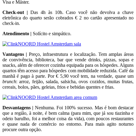
Visa e Máster.
Check-out |
Das 4h às 10h. Caso você não devolva a chave
eletrônica do quarto serão cobrados € 2 no cartão apresentado no
check-in.
Atendimento |
Solícito e simpático.
Vantagens |
Preço, infraestrutura e localização. Tem amplas áreas
de convivência, biblioteca, bar que vende drinks, pizzas, sopas e
snacks, além de oferecer cozinha equipada para os hóspedes. Alguns
quartos têm acesso para hóspedes com mobilidade reduzida. Café da
manhã é pago à parte. Por € 5,90 você tem, na verdade, quase um
brunch
: arroz, feijão, salada, salsicha, ovos cozidos, muitas frutas,
cereais, bolos, pães, geleias, frios e bebidas quentes e frias.
Desvantagens |
Nenhuma. Foi 100% sucesso. Mas é bom destacar
que a região, à noite, é bem calma (para mim, que já sou tiazinha e
odeio barulho, foi a melhor coisa da vida), com poucos restaurantes
e quase nada de comércio no entorno. Para mais agito noturno
procure outra opção.