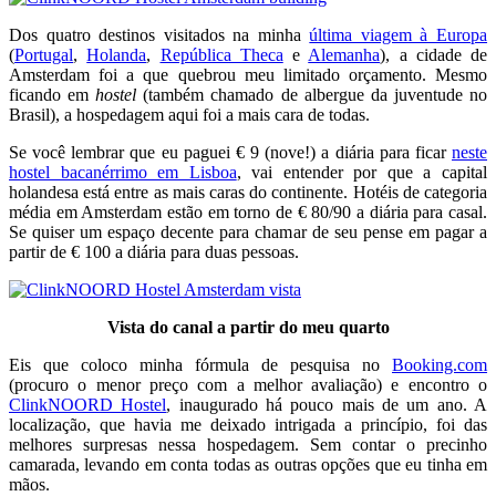
Dos quatro destinos visitados na minha
última viagem à Europa
(
Portugal
,
Holanda
,
República Theca
e
Alemanha
), a cidade de
Amsterdam foi a que quebrou meu limitado orçamento. Mesmo
ficando em
hostel
(também chamado de albergue da juventude no
Brasil), a hospedagem aqui foi a mais cara de todas.
Se você lembrar que eu paguei € 9 (nove!) a diária para ficar
neste
hostel bacanérrimo em Lisboa
, vai entender por que a capital
holandesa está entre as mais caras do continente. Hotéis de categoria
média em Amsterdam estão em torno de € 80/90 a diária para casal.
Se quiser um espaço decente para chamar de seu pense em pagar a
partir de € 100 a diária para duas pessoas.
Vista do canal a partir do meu quarto
Eis que coloco minha fórmula de pesquisa no
Booking.com
(procuro o menor preço com a melhor avaliação) e encontro o
ClinkNOORD Hostel
, inaugurado há pouco mais de um ano. A
localização, que havia me deixado intrigada a princípio, foi das
melhores surpresas nessa hospedagem. Sem contar o precinho
camarada, levando em conta todas as outras opções que eu tinha em
mãos.