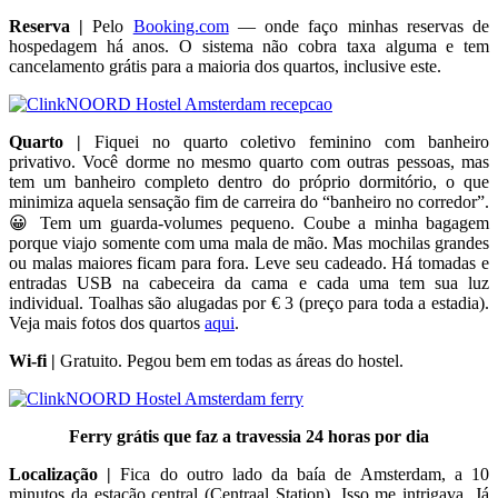
Reserva |
Pelo
Booking.com
— onde faço minhas reservas de
hospedagem há anos. O sistema não cobra taxa alguma e tem
cancelamento grátis para a maioria dos quartos, inclusive este.
Quarto |
Fiquei no quarto coletivo feminino com banheiro
privativo. Você dorme no mesmo quarto com outras pessoas, mas
tem um banheiro completo dentro do próprio dormitório, o que
minimiza aquela sensação fim de carreira do “banheiro no corredor”.
😀 Tem um guarda-volumes pequeno. Coube a minha bagagem
porque viajo somente com uma mala de mão. Mas mochilas grandes
ou malas maiores ficam para fora. Leve seu cadeado. Há tomadas e
entradas USB na cabeceira da cama e cada uma tem sua luz
individual. Toalhas são alugadas por € 3 (preço para toda a estadia).
Veja mais fotos dos quartos
aqui
.
Wi-fi |
Gratuito. Pegou bem em todas as áreas do hostel.
Ferry grátis que faz a travessia 24 horas por dia
Localização |
Fica do outro lado da baía de Amsterdam, a 10
minutos da estação central (Centraal Station). Isso me intrigava. Já