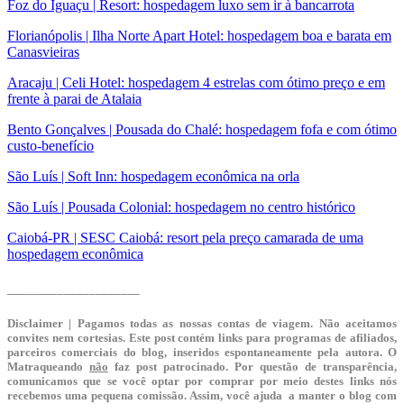
Foz do Iguaçu | Resort: hospedagem luxo sem ir à bancarrota
Florianópolis | Ilha Norte Apart Hotel: hospedagem boa e barata em
Canasvieiras
Aracaju | Celi Hotel: hospedagem 4 estrelas com ótimo preço e em
frente à parai de Atalaia
Bento Gonçalves | Pousada do Chalé: hospedagem fofa e com ótimo
custo-benefício
São Luís | Soft Inn: hospedagem econômica na orla
São Luís | Pousada Colonial: hospedagem no centro histórico
Caiobá-PR | SESC Caiobá: resort pela preço camarada de uma
hospedagem econômica
_____________________
Disclaimer | Pagamos todas as nossas contas de viagem. Não aceitamos
convites nem cortesias. Este post contém links para programas de afiliados,
parceiros comerciais do blog, inseridos espontaneamente pela autora. O
Matraqueando
não
faz post patrocinado. Por questão de transparência,
comunicamos que se você optar por comprar por meio destes links nós
recebemos uma pequena comissão. Assim, você ajuda a manter o blog com