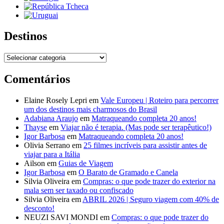
Destinos
Destinos
Comentários
Elaine Rosely Lepri
em
Vale Europeu | Roteiro para percorrer
um dos destinos mais charmosos do Brasil
Adabiana Araujo
em
Matraqueando completa 20 anos!
Thayse
em
Viajar não é terapia. (Mas pode ser terapêutico!)
Igor Barbosa
em
Matraqueando completa 20 anos!
Olivia Serrano
em
25 filmes incríveis para assistir antes de
viajar para a Itália
Ailson
em
Guias de Viagem
Igor Barbosa
em
O Barato de Gramado e Canela
Silvia Oliveira
em
Compras: o que pode trazer do exterior na
mala sem ser taxado ou confiscado
Silvia Oliveira
em
ABRIL 2026 | Seguro viagem com 40% de
desconto!
NEUZI SAVI MONDI
em
Compras: o que pode trazer do