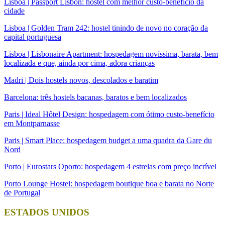
Lisboa | Passport Lisbon: hostel com melhor custo-benefício da
cidade
Lisboa | Golden Tram 242: hostel tinindo de novo no coração da
capital portuguesa
Lisboa | Lisbonaire Apartment: hospedagem novíssima, barata, bem
localizada e que, ainda por cima, adora crianças
Madri | Dois hostels novos, descolados e baratim
Barcelona: três hostels bacanas, baratos e bem localizados
Paris | Ideal Hôtel Design: hospedagem com ótimo custo-benefício
em Montparnasse
Paris | Smart Place: hospedagem budget a uma quadra da Gare du
Nord
Porto | Eurostars Oporto: hospedagem 4 estrelas com preço incrível
Porto Lounge Hostel: hospedagem boutique boa e barata no Norte
de Portugal
ESTADOS UNIDOS