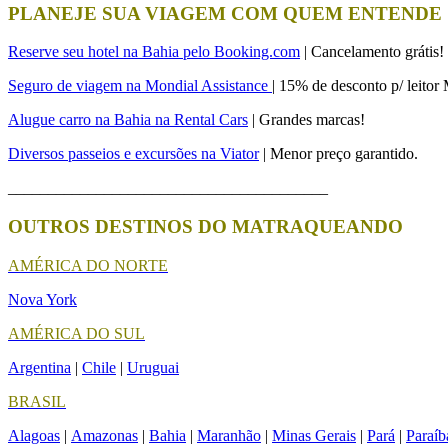
PLANEJE SUA VIAGEM COM QUEM ENTENDE
Reserve seu hotel na Bahia pelo Booking.com
| Cancelamento grátis!
Seguro de viagem na Mondial Assistance
| 15% de desconto p/ leito
Alugue carro na Bahia na Rental Cars
| Grandes marcas!
Diversos passeios e excursões na Viator
| Menor preço garantido.
________________________________________
OUTROS DESTINOS DO MATRAQUEANDO
AMÉRICA DO NORTE
Nova York
AMÉRICA DO SUL
Argentina
|
Chile
|
Uruguai
BRASIL
Alagoas
|
Amazonas
|
Bahia
|
Maranhão
|
Minas Gerais
|
Pará
|
Paraíb