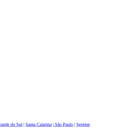
rande do Sul
|
Santa Catarina
|
São Paulo
|
Sergipe