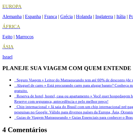
EUROPA
Alemanha
|
Espanha
|
França
|
Grécia
|
Holanda
|
Inglaterra
|
Itália
|
Po
ÁFRICA
Egito
|
Marrocos
ÁSIA
Israel
PLANEJE SUA VIAGEM COM QUEM ENTENDE
Seguro Viagem »
Leitor do Matraqueando tem até 60% de desconto (de v
Aluguel de carro »
Está procurando carro para alugar barato? Conheça mi
gratuito.
Reserva de hotel, hostel, casa ou apartamento »
Você quer hospedagem bo
Reserve com segurança, antecedência e pelo melhor preço!
Chip internacional »
Já saia do Brasil com um chip internacional pré-pag
pesquisas no Google. Válido para diversos países da Europa, Ásia, Oceani
Guias de Viagem Matraqueando »
Guias Essenciais para conhecer o Bra
4 Comentários