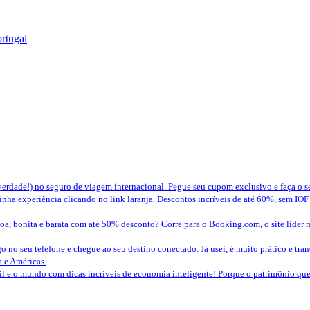
rtugal
erdade!) no seguro de viagem internacional. Pegue seu cupom exclusivo e faça o 
nha experiência clicando no link laranja. Descontos incríveis de até 60%, sem IOF
a, bonita e barata com até 50% desconto? Corre para o Booking.com, o site líder 
o no seu telefone e chegue ao seu destino conectado. Já usei, é muito prático e tra
a e Américas.
sil e o mundo com dicas incríveis de economia inteligente! Porque o patrimônio 