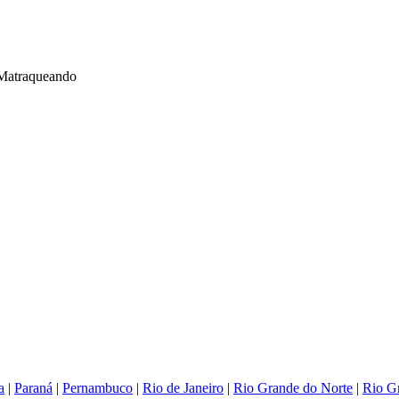
r Matraqueando
a
|
Paraná
|
Pernambuco
|
Rio de Janeiro
|
Rio Grande do Norte
|
Rio G