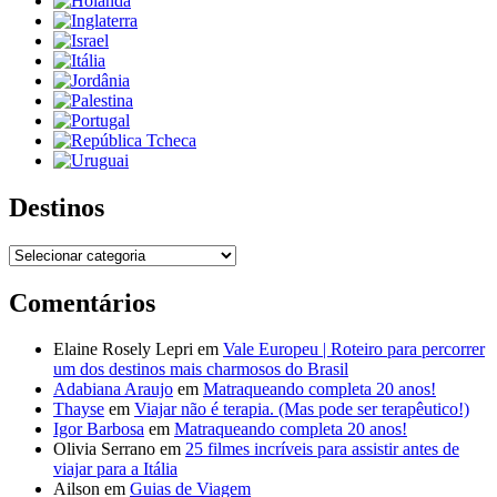
Destinos
Destinos
Comentários
Elaine Rosely Lepri
em
Vale Europeu | Roteiro para percorrer
um dos destinos mais charmosos do Brasil
Adabiana Araujo
em
Matraqueando completa 20 anos!
Thayse
em
Viajar não é terapia. (Mas pode ser terapêutico!)
Igor Barbosa
em
Matraqueando completa 20 anos!
Olivia Serrano
em
25 filmes incríveis para assistir antes de
viajar para a Itália
Ailson
em
Guias de Viagem