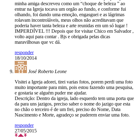
minha amiga descreveu como um “choque de beleza ” ao
entrar na Igreja tocava um orgão ao fundo, e conforme fui
olhando, foi dando uma emoção, engasguei e as lágrimas
rolavam incontroláveis, meus olhos não acreditavam que
poderia haver tanta beleza e arte reunidas em um só lugar !
IMPERDÍVEL !!! Depois que for visitar Chico em Salvador ,
volto aqui para contar . Bjs e obrigada pelas dicas
maravilhosas que vc dá.
responder
18/10/2014
José Roberto Leone
Visitei a Igreja adorei, tirei varias fotos, porem perdi uma foto
muito importante para mim, pois estou fazendo uma pesquisa,
e gostaria se alguém puder me ajudar.
Descrição: Dentro da igreja, lado esquerdo tem uma porta que
da para uns jazigos, preciso saber o nome do jazigo que esta
no chão o terceiro é de um frei, preciso do Nome, Data
Nascimento e Morte, agradeço se puderem enviar uma foto.
responder
27/05/2015