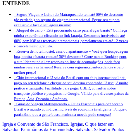
ENTENDE
Seguro Viagem »
Leitor do Matraqueando tem até 60% de desconto
(de verdade!) no seguro de viagem internacional. Pegue seu cupom
exclusivo e faça o seu agora mesmo!
Aluguel de carro »
Está procurando carro para alugar barato? Conheça
minha experiência clicando no link laranja. Descontos incríveis de até
60%, sem IOF nas reservas internacionais, parcelamento em até 12 vezes
e cancelamento gratuito.
Reserva de hotel, hostel, casa ou apartamento »
Você quer hospedagem
boa, bonita e barata com até 50% desconto? Corre para o Booking.com,
o site líder mundial em reservas on-line de acomodações, onde faço
minhas reservas há anos! Reserve com segurança, antecedência e pelo
melhor preço!
Chip internacional »
Já saia do Brasil com um chip internacional pré-
pago no seu telefone e chegue ao seu destino conectado. Já usei, é muito
prático e tranquilo. Facilidade para pegar UBER, consultar sobre
transporte público e pesquisas no Google. Válido para diversos países da
Europa, Ásia, Oceania e Américas.
Guias de Viagem Matraqueando »
Guias Essenciais para conhecer o
Brasil e o mundo com dicas incríveis de economia inteligente! Porque o
patrimônio que a gente busca nenhuma moeda pode comprar!
Igreja e Convento de São Francisco
,
Igrejas
,
O que fazer em
Salvador
,
Patrimônios da Humanidade
,
Salvador
,
Salvador Pontos