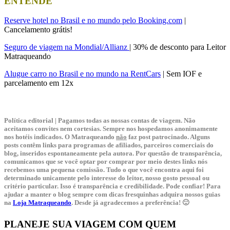
ENTENDE
Reserve hotel no Brasil e no mundo pelo Booking.com
|
Cancelamento grátis!
Seguro de viagem na Mondial/Allianz
| 30% de desconto para Leitor
Matraqueando
Alugue carro no Brasil e no mundo na RentCars
| Sem IOF e
parcelamento em 12x
Política editorial | Pagamos todas as nossas contas de viagem. Não
aceitamos convites nem cortesias. Sempre nos hospedamos anonimamente
nos hotéis indicados. O Matraqueando
não
faz post patrocinado. Alguns
posts contêm links para programas de afiliados, parceiros comerciais do
blog, inseridos espontaneamente pela autora. Por questão de transparência,
comunicamos que se você optar por comprar por meio destes links nós
recebemos uma pequena comissão. Tudo o que você encontra aqui foi
determinado unicamente pelo interesse do leitor, nosso gosto pessoal ou
critério particular. Isso é transparência e credibilidade. Pode confiar! Para
ajudar a manter o blog sempre com dicas fresquinhas adquira nossos guias
na
Loja Matraqueando
. Desde já agradecemos a preferência! 🙂
PLANEJE SUA VIAGEM COM QUEM