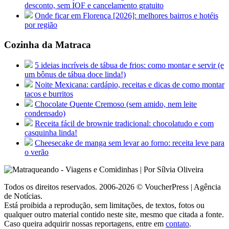
desconto, sem IOF e cancelamento gratuito
Onde ficar em Florença [2026]: melhores bairros e hotéis
por região
Cozinha da Matraca
5 ideias incríveis de tábua de frios: como montar e servir (e
um bônus de tábua doce linda!)
Noite Mexicana: cardápio, receitas e dicas de como montar
tacos e burritos
Chocolate Quente Cremoso (sem amido, nem leite
condensado)
Receita fácil de brownie tradicional: chocolatudo e com
casquinha linda!
Cheesecake de manga sem levar ao forno: receita leve para
o verão
Todos os direitos reservados. 2006-2026 © VoucherPress | Agência
de Notícias.
Está proibida a reprodução, sem limitações, de textos, fotos ou
qualquer outro material contido neste site, mesmo que citada a fonte.
Caso queira adquirir nossas reportagens, entre em
contato
.