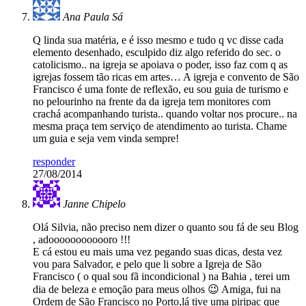
Ana Paula Sá
Q linda sua matéria, e é isso mesmo e tudo q vc disse cada
elemento desenhado, esculpido diz algo referido do sec. o
catolicismo.. na igreja se apoiava o poder, isso faz com q as
igrejas fossem tão ricas em artes… A igreja e convento de São
Francisco é uma fonte de reflexão, eu sou guia de turismo e
no pelourinho na frente da da igreja tem monitores com
crachá acompanhando turista.. quando voltar nos procure.. na
mesma praça tem serviço de atendimento ao turista. Chame
um guia e seja vem vinda sempre!
responder
27/08/2014
Janne Chipelo
Olá Silvia, não preciso nem dizer o quanto sou fá de seu Blog
, adoooooooooooro !!!
E cá estou eu mais uma vez pegando suas dicas, desta vez
vou para Salvador, e pelo que li sobre a Igreja de São
Francisco ( o qual sou fã incondicional ) na Bahia , terei um
dia de beleza e emoção para meus olhos 😉 Amiga, fui na
Ordem de São Francisco no Porto,lá tive uma piripac que