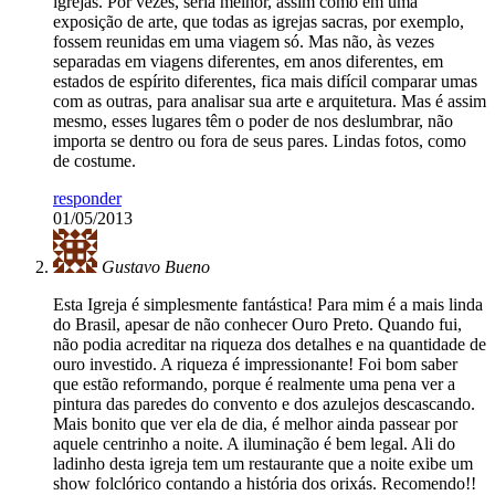
igrejas. Por vezes, seria melhor, assim como em uma
exposição de arte, que todas as igrejas sacras, por exemplo,
fossem reunidas em uma viagem só. Mas não, às vezes
separadas em viagens diferentes, em anos diferentes, em
estados de espírito diferentes, fica mais difícil comparar umas
com as outras, para analisar sua arte e arquitetura. Mas é assim
mesmo, esses lugares têm o poder de nos deslumbrar, não
importa se dentro ou fora de seus pares. Lindas fotos, como
de costume.
responder
01/05/2013
Gustavo Bueno
Esta Igreja é simplesmente fantástica! Para mim é a mais linda
do Brasil, apesar de não conhecer Ouro Preto. Quando fui,
não podia acreditar na riqueza dos detalhes e na quantidade de
ouro investido. A riqueza é impressionante! Foi bom saber
que estão reformando, porque é realmente uma pena ver a
pintura das paredes do convento e dos azulejos descascando.
Mais bonito que ver ela de dia, é melhor ainda passear por
aquele centrinho a noite. A iluminação é bem legal. Ali do
ladinho desta igreja tem um restaurante que a noite exibe um
show folclórico contando a história dos orixás. Recomendo!!