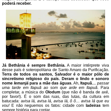
poderá receber.
Já Bethânia é sempre Bethânia.
A maior intérprete viva
desse país é soteropolitana de Santo Amaro da Purificação.
Terra de todos os santos, Salvador é o maior pólo de
sincretismo religioso do país. Deram o lindo e sonoro
nome
Iemanjá
para a mãe das águas.
Ah,
Itapuã…
passar
uma tarde em Itapuã ao som que arde em Itapuã
. Para
completar, a música do
Olodum
(que não é banda de axé,
por favor!). É o som das ruas, das lutas, da cultura em
batucada: a
visa lá, avisa lá, avisa lá, ô ô… avisa lá que eu
vou!
E não neguemos os fatos: cidade com
ladeiras
tem
sempre história para contar.