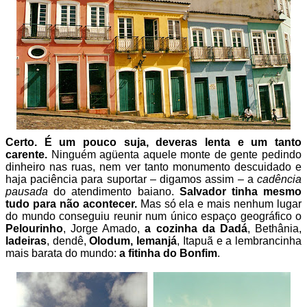
Certo. É um pouco suja, deveras lenta e um tanto
carente.
Ninguém agüenta aquele monte de gente pedindo
dinheiro nas ruas, nem ver tanto monumento descuidado e
haja paciência para suportar – digamos assim – a
cadência
pausada
do atendimento baiano.
Salvador tinha mesmo
tudo para não acontecer.
Mas só ela e mais nenhum lugar
do mundo conseguiu reunir num único espaço geográfico o
Pelourinho
, Jorge Amado,
a cozinha da Dadá
, Bethânia,
ladeiras
, dendê,
Olodum, Iemanjá
, Itapuã e a lembrancinha
mais barata do mundo:
a fitinha do Bonfim
.
.