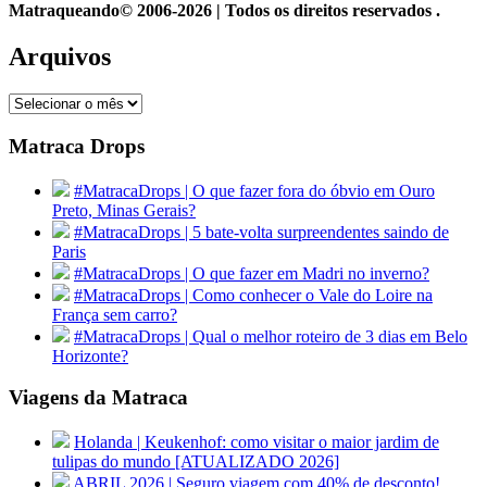
Matraqueando© 2006-2026 | Todos os direitos reservados .
Arquivos
Arquivos
Matraca Drops
#MatracaDrops | O que fazer fora do óbvio em Ouro
Preto, Minas Gerais?
#MatracaDrops | 5 bate-volta surpreendentes saindo de
Paris
#MatracaDrops | O que fazer em Madri no inverno?
#MatracaDrops | Como conhecer o Vale do Loire na
França sem carro?
#MatracaDrops | Qual o melhor roteiro de 3 dias em Belo
Horizonte?
Viagens da Matraca
Holanda | Keukenhof: como visitar o maior jardim de
tulipas do mundo [ATUALIZADO 2026]
ABRIL 2026 | Seguro viagem com 40% de desconto!