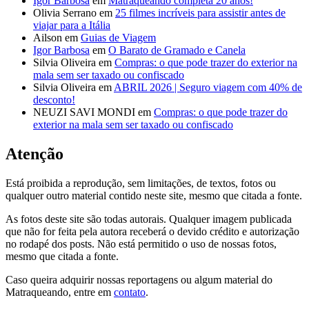
Igor Barbosa
em
Matraqueando completa 20 anos!
Olivia Serrano
em
25 filmes incríveis para assistir antes de
viajar para a Itália
Ailson
em
Guias de Viagem
Igor Barbosa
em
O Barato de Gramado e Canela
Silvia Oliveira
em
Compras: o que pode trazer do exterior na
mala sem ser taxado ou confiscado
Silvia Oliveira
em
ABRIL 2026 | Seguro viagem com 40% de
desconto!
NEUZI SAVI MONDI
em
Compras: o que pode trazer do
exterior na mala sem ser taxado ou confiscado
Atenção
Está proibida a reprodução, sem limitações, de textos, fotos ou
qualquer outro material contido neste site, mesmo que citada a fonte.
As fotos deste site são todas autorais. Qualquer imagem publicada
que não for feita pela autora receberá o devido crédito e autorização
no rodapé dos posts. Não está permitido o uso de nossas fotos,
mesmo que citada a fonte.
Caso queira adquirir nossas reportagens ou algum material do
Matraqueando, entre em
contato
.