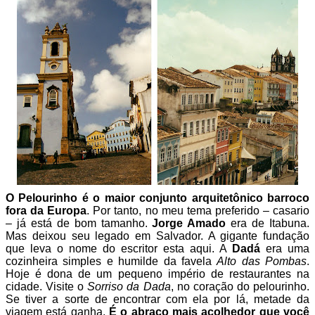
O Pelourinho é o maior conjunto arquitetônico barroco
fora da Europa
. Por tanto, no meu tema preferido – casario
– já está de bom tamanho.
Jorge Amado
era de Itabuna.
Mas deixou seu legado em Salvador. A gigante fundação
que leva o nome do escritor esta aqui. A
Dadá
era uma
cozinheira simples e humilde da favela
Alto das Pombas
.
Hoje é dona de um pequeno império de restaurantes na
cidade. Visite o
Sorriso da Dada
, no coração do pelourinho.
Se tiver a sorte de encontrar com ela por lá, metade da
viagem está ganha.
É o abraço mais acolhedor que você