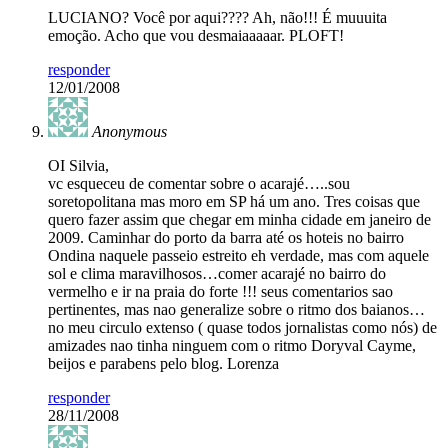
LUCIANO? Você por aqui???? Ah, não!!! É muuuita
emoção. Acho que vou desmaiaaaaar. PLOFT!
responder
12/01/2008
Anonymous
OI Silvia,
vc esqueceu de comentar sobre o acarajé…..sou
soretopolitana mas moro em SP há um ano. Tres coisas que
quero fazer assim que chegar em minha cidade em janeiro de
2009. Caminhar do porto da barra até os hoteis no bairro
Ondina naquele passeio estreito eh verdade, mas com aquele
sol e clima maravilhosos…comer acarajé no bairro do
vermelho e ir na praia do forte !!! seus comentarios sao
pertinentes, mas nao generalize sobre o ritmo dos baianos…
no meu circulo extenso ( quase todos jornalistas como nós) de
amizades nao tinha ninguem com o ritmo Doryval Cayme,
beijos e parabens pelo blog. Lorenza
responder
28/11/2008