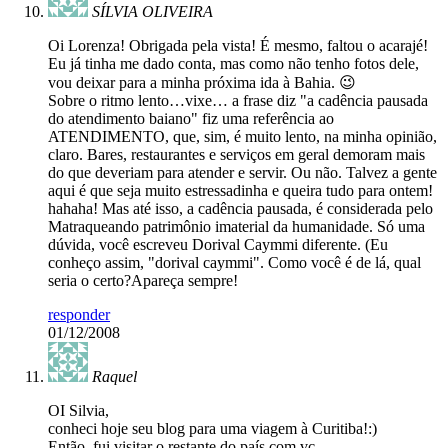
SÍLVIA OLIVEIRA
Oi Lorenza! Obrigada pela vista! É mesmo, faltou o acarajé!
Eu já tinha me dado conta, mas como não tenho fotos dele,
vou deixar para a minha próxima ida à Bahia. 😉
Sobre o ritmo lento…vixe… a frase diz "a cadência pausada
do atendimento baiano" fiz uma referência ao
ATENDIMENTO, que, sim, é muito lento, na minha opinião,
claro. Bares, restaurantes e serviços em geral demoram mais
do que deveriam para atender e servir. Ou não. Talvez a gente
aqui é que seja muito estressadinha e queira tudo para ontem!
hahaha! Mas até isso, a cadência pausada, é considerada pelo
Matraqueando patrimônio imaterial da humanidade. Só uma
dúvida, você escreveu Dorival Caymmi diferente. (Eu
conheço assim, "dorival caymmi". Como você é de lá, qual
seria o certo?Apareça sempre!
responder
01/12/2008
Raquel
OI Silvia,
conheci hoje seu blog para uma viagem à Curitiba!:)
Então, fui visitar o restante do país com vc.