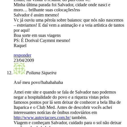
Minha última parada foi Salvador, cidade onde nasci e
moro… brilhante suas colocações!rss
Salvador é assim mesmo!
Vc já ouviu uma pérola sobre baianos: que nós não nascemos
– estreiamos! E daí vem a animação e a veia artística de tantos
por aqui!
Boa sorte em suas viagens
PS: É Dorival Caymmi mesmo!
Raquel
responder
23/04/2009
Poliana Siqueira
Axé meu povo!hahahahaha
Amei este site e quando se fala de Salvador nao podemos
negar a hospitalidade do povo e a riqueza vistas pelos
famosos pontos por lá sem deixar de conhecer a bela Ilha de
Itaparica e o Club Med. Antes de descobrir vocês achei
interessantes notícias de ônibus rodoviários em
http://www.autoviacoes.com.br/
também.
Viagem e conheçam Salvador, cuidado para o sol não deixar