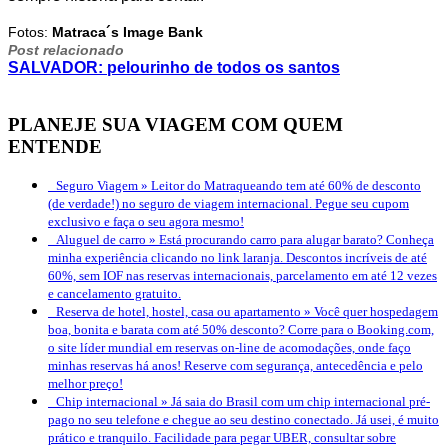
.
Fotos:
Matraca´s Image Bank
Post relacionado
SALVADOR: pelourinho de todos os santos
PLANEJE SUA VIAGEM COM QUEM
ENTENDE
Seguro Viagem »
Leitor do Matraqueando tem até 60% de desconto
(de verdade!) no seguro de viagem internacional. Pegue seu cupom
exclusivo e faça o seu agora mesmo!
Aluguel de carro »
Está procurando carro para alugar barato? Conheça
minha experiência clicando no link laranja. Descontos incríveis de até
60%, sem IOF nas reservas internacionais, parcelamento em até 12 vezes
e cancelamento gratuito.
Reserva de hotel, hostel, casa ou apartamento »
Você quer hospedagem
boa, bonita e barata com até 50% desconto? Corre para o Booking.com,
o site líder mundial em reservas on-line de acomodações, onde faço
minhas reservas há anos! Reserve com segurança, antecedência e pelo
melhor preço!
Chip internacional »
Já saia do Brasil com um chip internacional pré-
pago no seu telefone e chegue ao seu destino conectado. Já usei, é muito
prático e tranquilo. Facilidade para pegar UBER, consultar sobre