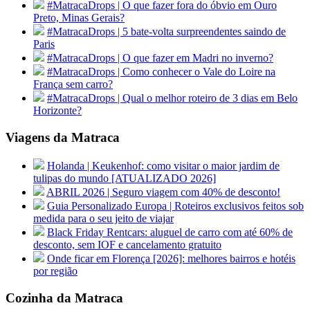
#MatracaDrops | O que fazer fora do óbvio em Ouro
Preto, Minas Gerais?
#MatracaDrops | 5 bate-volta surpreendentes saindo de
Paris
#MatracaDrops | O que fazer em Madri no inverno?
#MatracaDrops | Como conhecer o Vale do Loire na
França sem carro?
#MatracaDrops | Qual o melhor roteiro de 3 dias em Belo
Horizonte?
Viagens da Matraca
Holanda | Keukenhof: como visitar o maior jardim de
tulipas do mundo [ATUALIZADO 2026]
ABRIL 2026 | Seguro viagem com 40% de desconto!
Guia Personalizado Europa | Roteiros exclusivos feitos sob
medida para o seu jeito de viajar
Black Friday Rentcars: aluguel de carro com até 60% de
desconto, sem IOF e cancelamento gratuito
Onde ficar em Florença [2026]: melhores bairros e hotéis
por região
Cozinha da Matraca