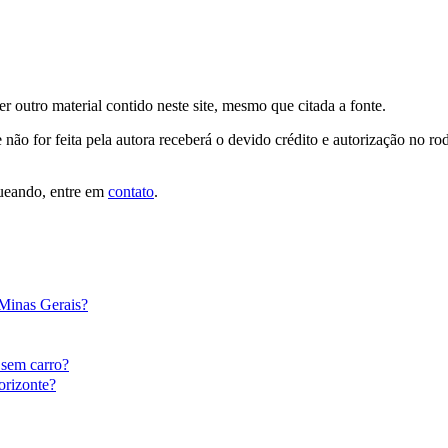
er outro material contido neste site, mesmo que citada a fonte.
 não for feita pela autora receberá o devido crédito e autorização no r
queando, entre em
contato
.
 Minas Gerais?
 sem carro?
orizonte?