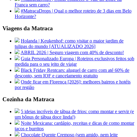
França sem carro?
#MatracaDrops | Qual o melhor roteiro de 3 dias em Belo
Horizonte?
Viagens da Matraca
Holanda | Keukenhof: como visitar o maior jardim de
tulipas do mundo [ATUALIZADO 2026]
ABRIL 2026 | Seguro viagem com 40% de desconto!
Guia Personalizado Europa | Roteiros exclusivos feitos sob
medida para o seu jeito de viajar
Black Friday Rentcars: aluguel de carro com até 60% de
desconto, sem IOF e cancelamento gratuito
Onde ficar em Florença [2026]: melhores bairros e hotéis
por região
Cozinha da Matraca
5 ideias incríveis de tábua de frios: como montar e servir (e
um bônus de tábua doce linda!)
Noite Mexicana: cardápio, receitas e dicas de como montar
tacos e burritos
Chocolate Quente Cremoso (sem amido, nem leite