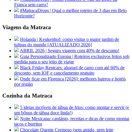
França sem carro?
#MatracaDrops | Qual o melhor roteiro de 3 dias em Belo
Horizonte?
Viagens da Matraca
Holanda | Keukenhof: como visitar o maior jardim de
tulipas do mundo [ATUALIZADO 2026]
ABRIL 2026 | Seguro viagem com 40% de desconto!
Guia Personalizado Europa | Roteiros exclusivos feitos sob
medida para o seu jeito de viajar
Black Friday Rentcars: aluguel de carro com até 60% de
desconto, sem IOF e cancelamento gratuito
Onde ficar em Florença [2026]: melhores bairros e hotéis
por região
Cozinha da Matraca
5 ideias incríveis de tábua de frios: como montar e servir (e
um bônus de tábua doce linda!)
Noite Mexicana: cardápio, receitas e dicas de como montar
tacos e burritos
Chocolate Quente Cremoso (sem amido, nem leite