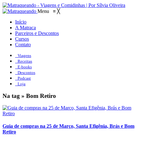
Menu
≡
╳
Início
A Matraca
Parceiros e Descontos
Cursos
Contato
Viagens
Receitas
E-books
Descontos
Podcast
Loja
Na tag » Bom Retiro
Guia de compras na 25 de Março, Santa Efigênia, Brás e Bom
Retiro