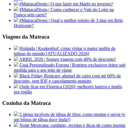
#MatracaDrops | O que fazer em Madri no inverno?
#MatracaDrops | Como conhecer o Vale do Loire na
França sem carro?
#MatracaDrops | Qual o melhor roteiro de 3 dias em Belo
Horizonte?
Viagens da Matraca
Holanda | Keukenhof: como visitar o maior jardim de
tulipas do mundo [ATUALIZADO 2026]
ABRIL 2026 | Seguro viagem com 40% de desconto!
Guia Personalizado Europa | Roteiros exclusivos feitos sob
medida para o seu jeito de viajar
Black Friday Rentcars: aluguel de carro com até 60% de
desconto, sem IOF e cancelamento gratuito
Onde ficar em Florença [2026]: melhores bairros e hotéis
por região
Cozinha da Matraca
5 ideias incríveis de tábua de frios: como montar e servir (e
um bônus de tábua doce linda!)
Noite Mexicana: cardápio, receitas e dicas de como montar