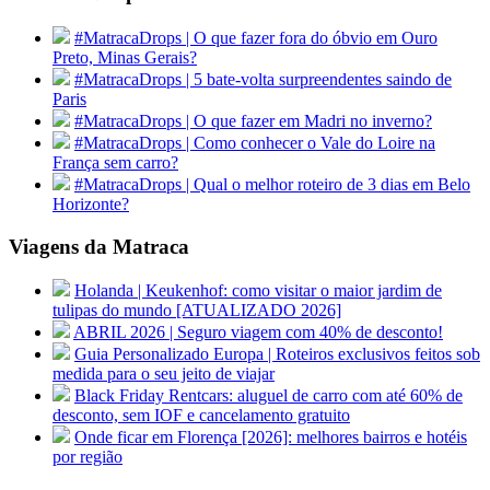
#MatracaDrops | O que fazer fora do óbvio em Ouro
Preto, Minas Gerais?
#MatracaDrops | 5 bate-volta surpreendentes saindo de
Paris
#MatracaDrops | O que fazer em Madri no inverno?
#MatracaDrops | Como conhecer o Vale do Loire na
França sem carro?
#MatracaDrops | Qual o melhor roteiro de 3 dias em Belo
Horizonte?
Viagens da Matraca
Holanda | Keukenhof: como visitar o maior jardim de
tulipas do mundo [ATUALIZADO 2026]
ABRIL 2026 | Seguro viagem com 40% de desconto!
Guia Personalizado Europa | Roteiros exclusivos feitos sob
medida para o seu jeito de viajar
Black Friday Rentcars: aluguel de carro com até 60% de
desconto, sem IOF e cancelamento gratuito
Onde ficar em Florença [2026]: melhores bairros e hotéis
por região