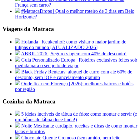
França sem carro?
#MatracaDrops | Qual o melhor roteiro de 3 dias em Belo
Horizonte?
Viagens da Matraca
Holanda | Keukenhof: como visitar o maior jardim de
tulipas do mundo [ATUALIZADO 2026]
ABRIL 2026 | Seguro viagem com 40% de desconto!
Guia Personalizado Europa | Roteiros exclusivos feitos sob
medida para o seu jeito de viajar
Black Friday Rentcars: aluguel de carro com até 60% de
desconto, sem IOF e cancelamento gratuito
Onde ficar em Florença [2026]: melhores bairros e hotéis
por região
Cozinha da Matraca
5 ideias incríveis de tábua de frios: como montar e servir (e
um bônus de tábua doce linda!)
Noite Mexicana: cardápio, receitas e dicas de como montar
tacos e burritos
Chocolate Quente Cremoso (sem amido, nem leite