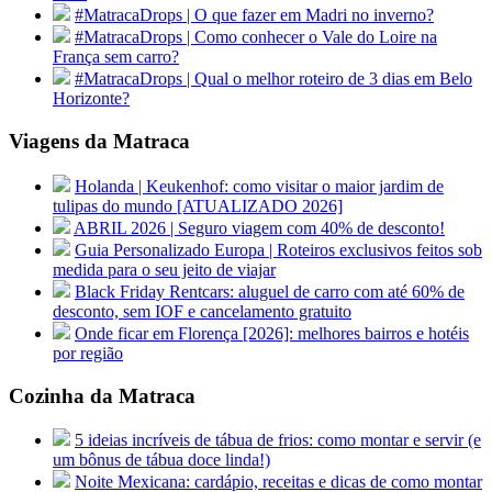
#MatracaDrops | O que fazer em Madri no inverno?
#MatracaDrops | Como conhecer o Vale do Loire na
França sem carro?
#MatracaDrops | Qual o melhor roteiro de 3 dias em Belo
Horizonte?
Viagens da Matraca
Holanda | Keukenhof: como visitar o maior jardim de
tulipas do mundo [ATUALIZADO 2026]
ABRIL 2026 | Seguro viagem com 40% de desconto!
Guia Personalizado Europa | Roteiros exclusivos feitos sob
medida para o seu jeito de viajar
Black Friday Rentcars: aluguel de carro com até 60% de
desconto, sem IOF e cancelamento gratuito
Onde ficar em Florença [2026]: melhores bairros e hotéis
por região
Cozinha da Matraca
5 ideias incríveis de tábua de frios: como montar e servir (e
um bônus de tábua doce linda!)
Noite Mexicana: cardápio, receitas e dicas de como montar