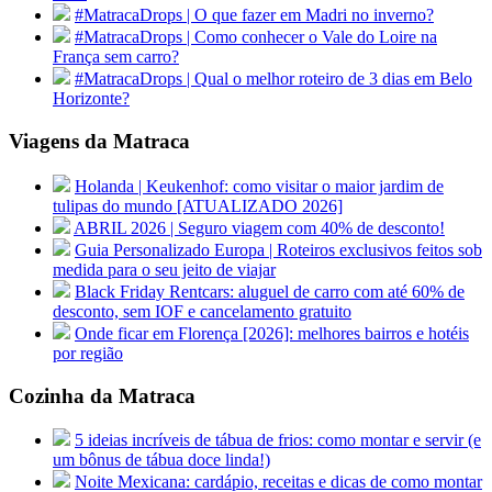
#MatracaDrops | O que fazer em Madri no inverno?
#MatracaDrops | Como conhecer o Vale do Loire na
França sem carro?
#MatracaDrops | Qual o melhor roteiro de 3 dias em Belo
Horizonte?
Viagens da Matraca
Holanda | Keukenhof: como visitar o maior jardim de
tulipas do mundo [ATUALIZADO 2026]
ABRIL 2026 | Seguro viagem com 40% de desconto!
Guia Personalizado Europa | Roteiros exclusivos feitos sob
medida para o seu jeito de viajar
Black Friday Rentcars: aluguel de carro com até 60% de
desconto, sem IOF e cancelamento gratuito
Onde ficar em Florença [2026]: melhores bairros e hotéis
por região
Cozinha da Matraca
5 ideias incríveis de tábua de frios: como montar e servir (e
um bônus de tábua doce linda!)
Noite Mexicana: cardápio, receitas e dicas de como montar