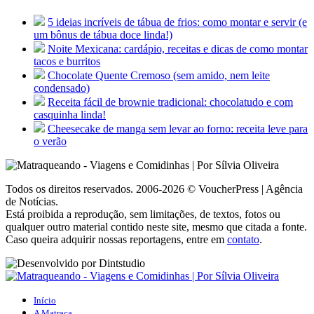
5 ideias incríveis de tábua de frios: como montar e servir (e
um bônus de tábua doce linda!)
Noite Mexicana: cardápio, receitas e dicas de como montar
tacos e burritos
Chocolate Quente Cremoso (sem amido, nem leite
condensado)
Receita fácil de brownie tradicional: chocolatudo e com
casquinha linda!
Cheesecake de manga sem levar ao forno: receita leve para
o verão
Todos os direitos reservados. 2006-2026 © VoucherPress | Agência
de Notícias.
Está proibida a reprodução, sem limitações, de textos, fotos ou
qualquer outro material contido neste site, mesmo que citada a fonte.
Caso queira adquirir nossas reportagens, entre em
contato
.
Início
A Matraca