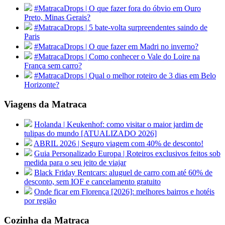
#MatracaDrops | O que fazer fora do óbvio em Ouro
Preto, Minas Gerais?
#MatracaDrops | 5 bate-volta surpreendentes saindo de
Paris
#MatracaDrops | O que fazer em Madri no inverno?
#MatracaDrops | Como conhecer o Vale do Loire na
França sem carro?
#MatracaDrops | Qual o melhor roteiro de 3 dias em Belo
Horizonte?
Viagens da Matraca
Holanda | Keukenhof: como visitar o maior jardim de
tulipas do mundo [ATUALIZADO 2026]
ABRIL 2026 | Seguro viagem com 40% de desconto!
Guia Personalizado Europa | Roteiros exclusivos feitos sob
medida para o seu jeito de viajar
Black Friday Rentcars: aluguel de carro com até 60% de
desconto, sem IOF e cancelamento gratuito
Onde ficar em Florença [2026]: melhores bairros e hotéis
por região
Cozinha da Matraca