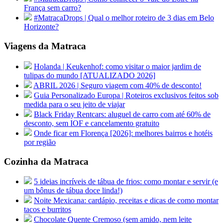
França sem carro?
#MatracaDrops | Qual o melhor roteiro de 3 dias em Belo
Horizonte?
Viagens da Matraca
Holanda | Keukenhof: como visitar o maior jardim de
tulipas do mundo [ATUALIZADO 2026]
ABRIL 2026 | Seguro viagem com 40% de desconto!
Guia Personalizado Europa | Roteiros exclusivos feitos sob
medida para o seu jeito de viajar
Black Friday Rentcars: aluguel de carro com até 60% de
desconto, sem IOF e cancelamento gratuito
Onde ficar em Florença [2026]: melhores bairros e hotéis
por região
Cozinha da Matraca
5 ideias incríveis de tábua de frios: como montar e servir (e
um bônus de tábua doce linda!)
Noite Mexicana: cardápio, receitas e dicas de como montar
tacos e burritos
Chocolate Quente Cremoso (sem amido, nem leite