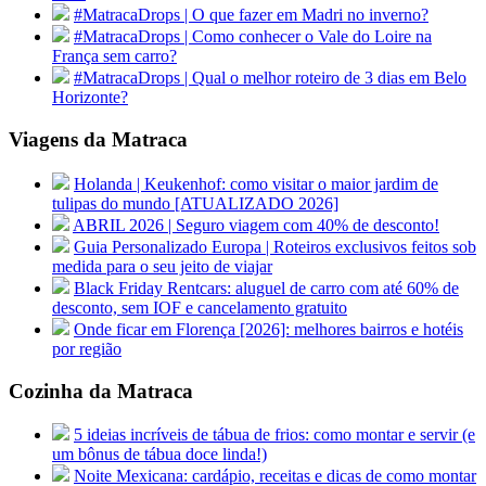
#MatracaDrops | O que fazer em Madri no inverno?
#MatracaDrops | Como conhecer o Vale do Loire na
França sem carro?
#MatracaDrops | Qual o melhor roteiro de 3 dias em Belo
Horizonte?
Viagens da Matraca
Holanda | Keukenhof: como visitar o maior jardim de
tulipas do mundo [ATUALIZADO 2026]
ABRIL 2026 | Seguro viagem com 40% de desconto!
Guia Personalizado Europa | Roteiros exclusivos feitos sob
medida para o seu jeito de viajar
Black Friday Rentcars: aluguel de carro com até 60% de
desconto, sem IOF e cancelamento gratuito
Onde ficar em Florença [2026]: melhores bairros e hotéis
por região
Cozinha da Matraca
5 ideias incríveis de tábua de frios: como montar e servir (e
um bônus de tábua doce linda!)
Noite Mexicana: cardápio, receitas e dicas de como montar