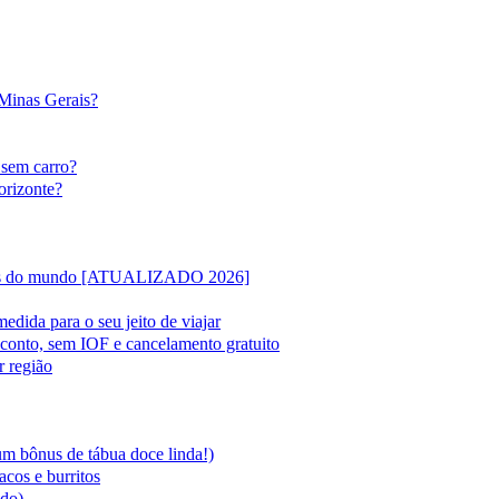
 Minas Gerais?
 sem carro?
orizonte?
lipas do mundo [ATUALIZADO 2026]
edida para o seu jeito de viajar
sconto, sem IOF e cancelamento gratuito
r região
 um bônus de tábua doce linda!)
acos e burritos
ado)