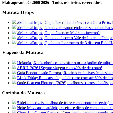
Matraqueando© 2006-2026 - Todos os direitos reservados .
Matraca Drops
#MatracaDrops | O que fazer fora do óbvio em Ouro Preto,
#MatracaDrops | 5 bate-volta surpreendentes saindo de Paris
#MatracaDrops | O que fazer em Madri no inverno?
#MatracaDrops | Como conhecer o Vale do Loire na França
#MatracaDrops | Qual o melhor roteiro de 3 dias em Belo H
Viagens da Matraca
Holanda | Keukenhof: como visitar o maior jardim de tu
ABRIL 2026 | Seguro viagem com 40% de desconto!
Guia Personalizado Europa | Roteiros exclusivos feitos sob m
Black Friday Rentcars: aluguel de carro com até 60% de de
Onde ficar em Florença [2026]: melhores bairros e hotéis po
Cozinha da Matraca
5 ideias incríveis de tábua de frios: como montar e servir (e
Noite Mexicana: cardápio, receitas e dicas de como montar t
Chocolate Quente Cremoso (sem amido, nem leite condens