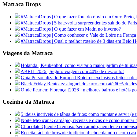
Matraca Drops
#MatracaDrops | O que fazer fora do óbvio em Ouro Preto,
#MatracaDrops | 5 bate-volta surpreendentes saindo de Paris
#MatracaDrops | O que fazer em Madri no inverno?
#MatracaDrops | Como conhecer o Vale do Loire na França
#MatracaDrops | Qual o melhor roteiro de 3 dias em Belo H
Viagens da Matraca
Holanda | Keukenhof: como visitar o maior jardim de tu
ABRIL 2026 | Seguro viagem com 40% de desconto!
Guia Personalizado Europa | Roteiros exclusivos feitos sob m
Black Friday Rentcars: aluguel de carro com até 60% de de
Onde ficar em Florença [2026]: melhores bairros e hotéis po
Cozinha da Matraca
5 ideias incríveis de tábua de frios: como montar e servir (e
Noite Mexicana: cardápio, receitas e dicas de como montar t
Chocolate Quente Cremoso (sem amido, nem leite condens
Receita fácil de brownie tradicional: chocolatudo e com cas