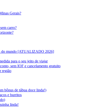
 Minas Gerais?
 sem carro?
orizonte?
lipas do mundo [ATUALIZADO 2026]
edida para o seu jeito de viajar
sconto, sem IOF e cancelamento gratuito
r região
 um bônus de tábua doce linda!)
acos e burritos
ado)
quinha linda!