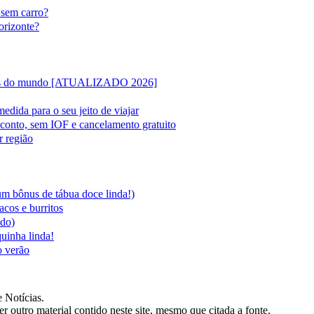
 sem carro?
orizonte?
lipas do mundo [ATUALIZADO 2026]
edida para o seu jeito de viajar
sconto, sem IOF e cancelamento gratuito
r região
 um bônus de tábua doce linda!)
acos e burritos
ado)
quinha linda!
o verão
 Notícias.
er outro material contido neste site, mesmo que citada a fonte.