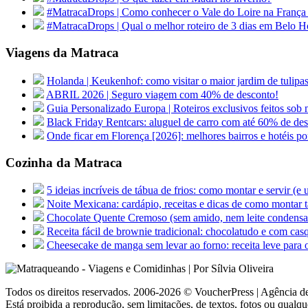
#MatracaDrops | Como conhecer o Vale do Loire na França
#MatracaDrops | Qual o melhor roteiro de 3 dias em Belo H
Viagens da Matraca
Holanda | Keukenhof: como visitar o maior jardim de tu
ABRIL 2026 | Seguro viagem com 40% de desconto!
Guia Personalizado Europa | Roteiros exclusivos feitos sob m
Black Friday Rentcars: aluguel de carro com até 60% de de
Onde ficar em Florença [2026]: melhores bairros e hotéis po
Cozinha da Matraca
5 ideias incríveis de tábua de frios: como montar e servir (e
Noite Mexicana: cardápio, receitas e dicas de como montar t
Chocolate Quente Cremoso (sem amido, nem leite condens
Receita fácil de brownie tradicional: chocolatudo e com cas
Cheesecake de manga sem levar ao forno: receita leve para 
Todos os direitos reservados. 2006-2026 © VoucherPress | Agência de
Está proibida a reprodução, sem limitações, de textos, fotos ou qualqu