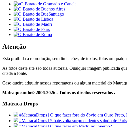
Atenção
Está proibida a reprodução, sem limitações, de textos, fotos ou qualqu
As fotos deste site são todas autorais. Qualquer imagem publicada que
citada a fonte.
Caso queira adquirir nossas reportagens ou algum material do Matra
Matraqueando© 2006-2026 - Todos os direitos reservados .
Matraca Drops
#MatracaDrops | O que fazer fora do óbvio em Ouro Preto,
#MatracaDrops | 5 bate-volta surpreendentes saindo de Paris
#MatracaDrops | O que fazer em Madri no inverno?