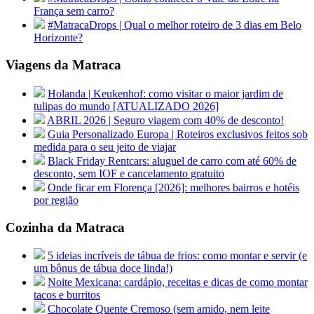
França sem carro?
#MatracaDrops | Qual o melhor roteiro de 3 dias em Belo
Horizonte?
Viagens da Matraca
Holanda | Keukenhof: como visitar o maior jardim de
tulipas do mundo [ATUALIZADO 2026]
ABRIL 2026 | Seguro viagem com 40% de desconto!
Guia Personalizado Europa | Roteiros exclusivos feitos sob
medida para o seu jeito de viajar
Black Friday Rentcars: aluguel de carro com até 60% de
desconto, sem IOF e cancelamento gratuito
Onde ficar em Florença [2026]: melhores bairros e hotéis
por região
Cozinha da Matraca
5 ideias incríveis de tábua de frios: como montar e servir (e
um bônus de tábua doce linda!)
Noite Mexicana: cardápio, receitas e dicas de como montar
tacos e burritos
Chocolate Quente Cremoso (sem amido, nem leite