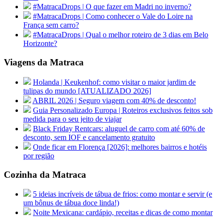
#MatracaDrops | O que fazer em Madri no inverno?
#MatracaDrops | Como conhecer o Vale do Loire na
França sem carro?
#MatracaDrops | Qual o melhor roteiro de 3 dias em Belo
Horizonte?
Viagens da Matraca
Holanda | Keukenhof: como visitar o maior jardim de
tulipas do mundo [ATUALIZADO 2026]
ABRIL 2026 | Seguro viagem com 40% de desconto!
Guia Personalizado Europa | Roteiros exclusivos feitos sob
medida para o seu jeito de viajar
Black Friday Rentcars: aluguel de carro com até 60% de
desconto, sem IOF e cancelamento gratuito
Onde ficar em Florença [2026]: melhores bairros e hotéis
por região
Cozinha da Matraca
5 ideias incríveis de tábua de frios: como montar e servir (e
um bônus de tábua doce linda!)
Noite Mexicana: cardápio, receitas e dicas de como montar