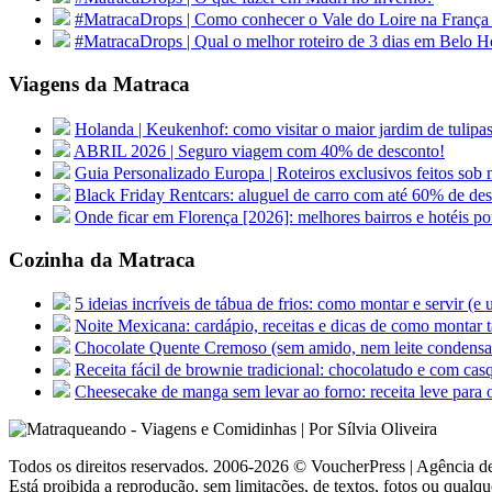
#MatracaDrops | Como conhecer o Vale do Loire na França
#MatracaDrops | Qual o melhor roteiro de 3 dias em Belo H
Viagens da Matraca
Holanda | Keukenhof: como visitar o maior jardim de tu
ABRIL 2026 | Seguro viagem com 40% de desconto!
Guia Personalizado Europa | Roteiros exclusivos feitos sob m
Black Friday Rentcars: aluguel de carro com até 60% de de
Onde ficar em Florença [2026]: melhores bairros e hotéis po
Cozinha da Matraca
5 ideias incríveis de tábua de frios: como montar e servir (e
Noite Mexicana: cardápio, receitas e dicas de como montar t
Chocolate Quente Cremoso (sem amido, nem leite condens
Receita fácil de brownie tradicional: chocolatudo e com cas
Cheesecake de manga sem levar ao forno: receita leve para 
Todos os direitos reservados. 2006-2026 © VoucherPress | Agência de
Está proibida a reprodução, sem limitações, de textos, fotos ou qualqu