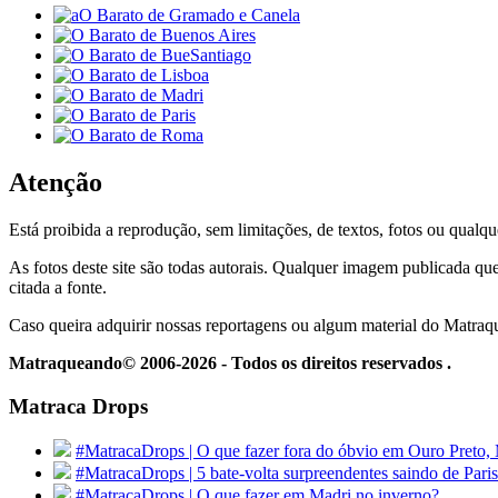
Atenção
Está proibida a reprodução, sem limitações, de textos, fotos ou qualqu
As fotos deste site são todas autorais. Qualquer imagem publicada que
citada a fonte.
Caso queira adquirir nossas reportagens ou algum material do Matra
Matraqueando© 2006-2026 - Todos os direitos reservados .
Matraca Drops
#MatracaDrops | O que fazer fora do óbvio em Ouro Preto,
#MatracaDrops | 5 bate-volta surpreendentes saindo de Paris
#MatracaDrops | O que fazer em Madri no inverno?