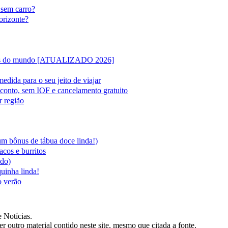
 sem carro?
orizonte?
lipas do mundo [ATUALIZADO 2026]
edida para o seu jeito de viajar
sconto, sem IOF e cancelamento gratuito
r região
 um bônus de tábua doce linda!)
acos e burritos
ado)
quinha linda!
o verão
 Notícias.
er outro material contido neste site, mesmo que citada a fonte.