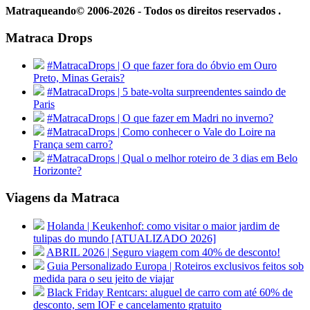
Matraqueando© 2006-2026 - Todos os direitos reservados .
Matraca Drops
#MatracaDrops | O que fazer fora do óbvio em Ouro
Preto, Minas Gerais?
#MatracaDrops | 5 bate-volta surpreendentes saindo de
Paris
#MatracaDrops | O que fazer em Madri no inverno?
#MatracaDrops | Como conhecer o Vale do Loire na
França sem carro?
#MatracaDrops | Qual o melhor roteiro de 3 dias em Belo
Horizonte?
Viagens da Matraca
Holanda | Keukenhof: como visitar o maior jardim de
tulipas do mundo [ATUALIZADO 2026]
ABRIL 2026 | Seguro viagem com 40% de desconto!
Guia Personalizado Europa | Roteiros exclusivos feitos sob
medida para o seu jeito de viajar
Black Friday Rentcars: aluguel de carro com até 60% de
desconto, sem IOF e cancelamento gratuito