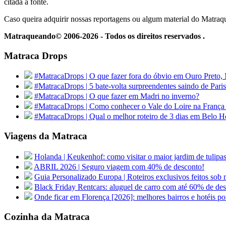
citada a fonte.
Caso queira adquirir nossas reportagens ou algum material do Matra
Matraqueando© 2006-2026 - Todos os direitos reservados .
Matraca Drops
#MatracaDrops | O que fazer fora do óbvio em Ouro Preto,
#MatracaDrops | 5 bate-volta surpreendentes saindo de Paris
#MatracaDrops | O que fazer em Madri no inverno?
#MatracaDrops | Como conhecer o Vale do Loire na França
#MatracaDrops | Qual o melhor roteiro de 3 dias em Belo H
Viagens da Matraca
Holanda | Keukenhof: como visitar o maior jardim de tu
ABRIL 2026 | Seguro viagem com 40% de desconto!
Guia Personalizado Europa | Roteiros exclusivos feitos sob m
Black Friday Rentcars: aluguel de carro com até 60% de de
Onde ficar em Florença [2026]: melhores bairros e hotéis po
Cozinha da Matraca