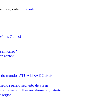
queando, entre em
contato
.
 Minas Gerais?
 sem carro?
orizonte?
lipas do mundo [ATUALIZADO 2026]
edida para o seu jeito de viajar
sconto, sem IOF e cancelamento gratuito
r região