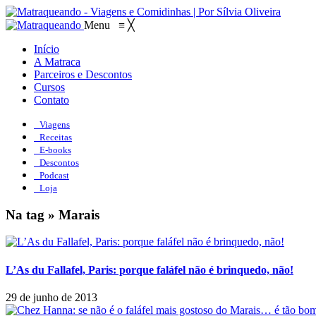
Menu
≡
╳
Início
A Matraca
Parceiros e Descontos
Cursos
Contato
Viagens
Receitas
E-books
Descontos
Podcast
Loja
Na tag » Marais
L’As du Fallafel, Paris: porque faláfel não é brinquedo, não!
29 de junho de 2013