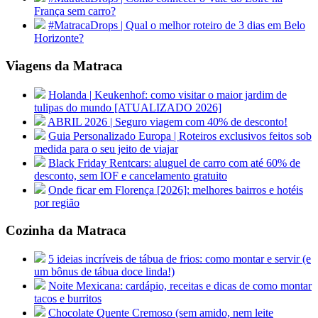
França sem carro?
#MatracaDrops | Qual o melhor roteiro de 3 dias em Belo
Horizonte?
Viagens da Matraca
Holanda | Keukenhof: como visitar o maior jardim de
tulipas do mundo [ATUALIZADO 2026]
ABRIL 2026 | Seguro viagem com 40% de desconto!
Guia Personalizado Europa | Roteiros exclusivos feitos sob
medida para o seu jeito de viajar
Black Friday Rentcars: aluguel de carro com até 60% de
desconto, sem IOF e cancelamento gratuito
Onde ficar em Florença [2026]: melhores bairros e hotéis
por região
Cozinha da Matraca
5 ideias incríveis de tábua de frios: como montar e servir (e
um bônus de tábua doce linda!)
Noite Mexicana: cardápio, receitas e dicas de como montar
tacos e burritos
Chocolate Quente Cremoso (sem amido, nem leite