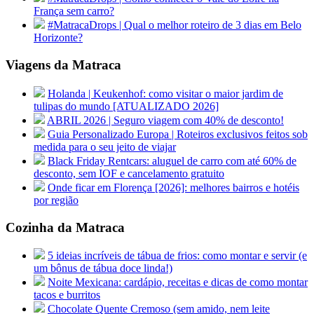
França sem carro?
#MatracaDrops | Qual o melhor roteiro de 3 dias em Belo
Horizonte?
Viagens da Matraca
Holanda | Keukenhof: como visitar o maior jardim de
tulipas do mundo [ATUALIZADO 2026]
ABRIL 2026 | Seguro viagem com 40% de desconto!
Guia Personalizado Europa | Roteiros exclusivos feitos sob
medida para o seu jeito de viajar
Black Friday Rentcars: aluguel de carro com até 60% de
desconto, sem IOF e cancelamento gratuito
Onde ficar em Florença [2026]: melhores bairros e hotéis
por região
Cozinha da Matraca
5 ideias incríveis de tábua de frios: como montar e servir (e
um bônus de tábua doce linda!)
Noite Mexicana: cardápio, receitas e dicas de como montar
tacos e burritos
Chocolate Quente Cremoso (sem amido, nem leite