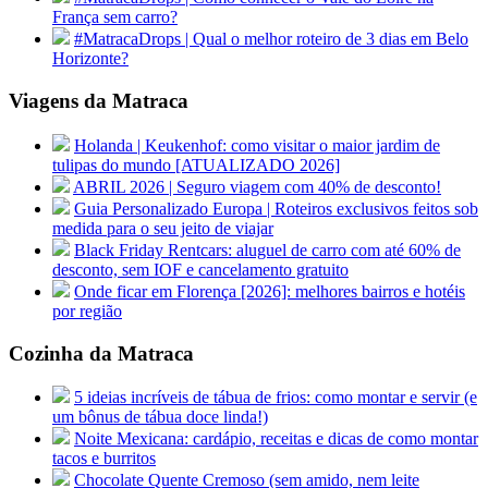
França sem carro?
#MatracaDrops | Qual o melhor roteiro de 3 dias em Belo
Horizonte?
Viagens da Matraca
Holanda | Keukenhof: como visitar o maior jardim de
tulipas do mundo [ATUALIZADO 2026]
ABRIL 2026 | Seguro viagem com 40% de desconto!
Guia Personalizado Europa | Roteiros exclusivos feitos sob
medida para o seu jeito de viajar
Black Friday Rentcars: aluguel de carro com até 60% de
desconto, sem IOF e cancelamento gratuito
Onde ficar em Florença [2026]: melhores bairros e hotéis
por região
Cozinha da Matraca
5 ideias incríveis de tábua de frios: como montar e servir (e
um bônus de tábua doce linda!)
Noite Mexicana: cardápio, receitas e dicas de como montar
tacos e burritos
Chocolate Quente Cremoso (sem amido, nem leite