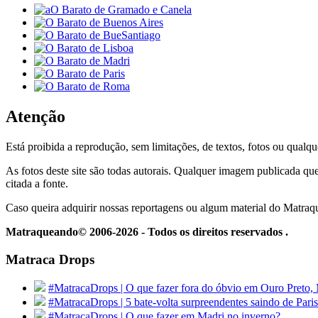
Atenção
Está proibida a reprodução, sem limitações, de textos, fotos ou qualqu
As fotos deste site são todas autorais. Qualquer imagem publicada que
citada a fonte.
Caso queira adquirir nossas reportagens ou algum material do Matra
Matraqueando© 2006-2026 - Todos os direitos reservados .
Matraca Drops
#MatracaDrops | O que fazer fora do óbvio em Ouro Preto,
#MatracaDrops | 5 bate-volta surpreendentes saindo de Paris
#MatracaDrops | O que fazer em Madri no inverno?