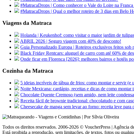
#MatracaDrops | Como conhecer o Vale do Loire na França
#MatracaDrops | Qual o melhor roteiro de 3 dias em Belo H
Viagens da Matraca
Holanda | Keukenhof: como visitar o maior jardim de tu
ABRIL 2026 | Seguro viagem com 40% de desconto!
Guia Personalizado Europa | Roteiros exclusivos feitos sob m
Black Friday Rentcars: aluguel de carro com até 60% de de
Onde ficar em Florença [2026]: melhores bairros e hotéis po
Cozinha da Matraca
5 ideias incríveis de tábua de frios: como montar e servir (e
Noite Mexicana: cardápio, receitas e dicas de como montar t
Chocolate Quente Cremoso (sem amido, nem leite condens
Receita fácil de brownie tradicional: chocolatudo e com cas
Cheesecake de manga sem levar ao forno: receita leve para 
Todos os direitos reservados. 2006-2026 © VoucherPress | Agência de
Está proibida a reprodução, sem limitações, de textos, fotos ou qualqu