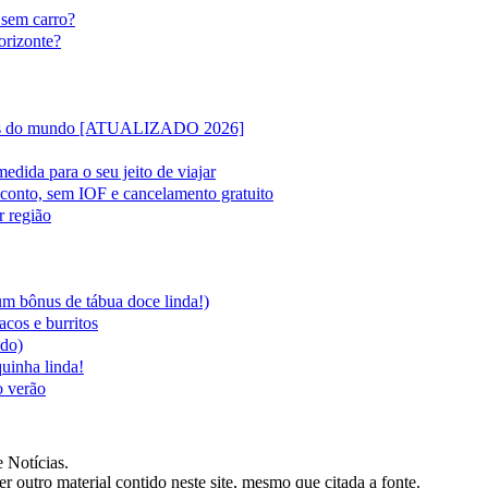
 sem carro?
orizonte?
lipas do mundo [ATUALIZADO 2026]
edida para o seu jeito de viajar
sconto, sem IOF e cancelamento gratuito
r região
 um bônus de tábua doce linda!)
acos e burritos
ado)
quinha linda!
o verão
 Notícias.
er outro material contido neste site, mesmo que citada a fonte.