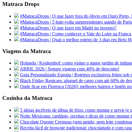
Matraca Drops
#MatracaDrops | O que fazer fora do óbvio em Ouro Preto,
#MatracaDrops | 5 bate-volta surpreendentes saindo de Paris
#MatracaDrops | O que fazer em Madri no inverno?
#MatracaDrops | Como conhecer o Vale do Loire na França
#MatracaDrops | Qual o melhor roteiro de 3 dias em Belo H
Viagens da Matraca
Holanda | Keukenhof: como visitar o maior jardim de tu
ABRIL 2026 | Seguro viagem com 40% de desconto!
Guia Personalizado Europa | Roteiros exclusivos feitos sob m
Black Friday Rentcars: aluguel de carro com até 60% de de
Onde ficar em Florença [2026]: melhores bairros e hotéis po
Cozinha da Matraca
5 ideias incríveis de tábua de frios: como montar e servir (e
Noite Mexicana: cardápio, receitas e dicas de como montar t
Chocolate Quente Cremoso (sem amido, nem leite condens
Receita fácil de brownie tradicional: chocolatudo e com cas