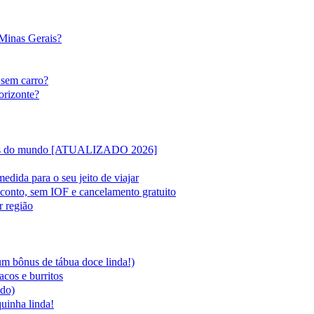
 Minas Gerais?
 sem carro?
orizonte?
lipas do mundo [ATUALIZADO 2026]
edida para o seu jeito de viajar
sconto, sem IOF e cancelamento gratuito
r região
 um bônus de tábua doce linda!)
acos e burritos
ado)
quinha linda!