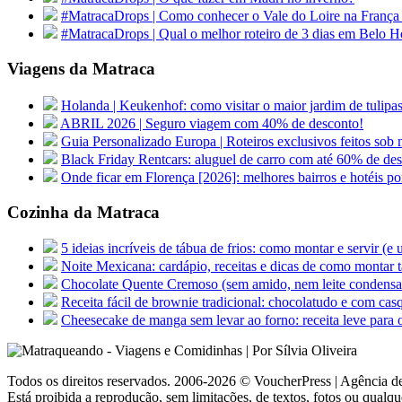
#MatracaDrops | Como conhecer o Vale do Loire na França
#MatracaDrops | Qual o melhor roteiro de 3 dias em Belo H
Viagens da Matraca
Holanda | Keukenhof: como visitar o maior jardim de tu
ABRIL 2026 | Seguro viagem com 40% de desconto!
Guia Personalizado Europa | Roteiros exclusivos feitos sob m
Black Friday Rentcars: aluguel de carro com até 60% de de
Onde ficar em Florença [2026]: melhores bairros e hotéis po
Cozinha da Matraca
5 ideias incríveis de tábua de frios: como montar e servir (e
Noite Mexicana: cardápio, receitas e dicas de como montar t
Chocolate Quente Cremoso (sem amido, nem leite condens
Receita fácil de brownie tradicional: chocolatudo e com cas
Cheesecake de manga sem levar ao forno: receita leve para 
Todos os direitos reservados. 2006-2026 © VoucherPress | Agência de
Está proibida a reprodução, sem limitações, de textos, fotos ou qualqu