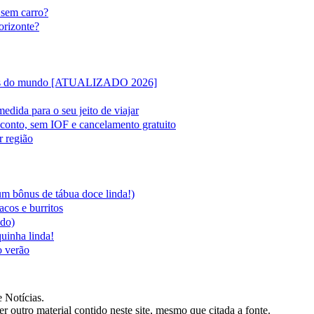
 sem carro?
orizonte?
lipas do mundo [ATUALIZADO 2026]
edida para o seu jeito de viajar
sconto, sem IOF e cancelamento gratuito
r região
 um bônus de tábua doce linda!)
acos e burritos
ado)
quinha linda!
o verão
 Notícias.
er outro material contido neste site, mesmo que citada a fonte.