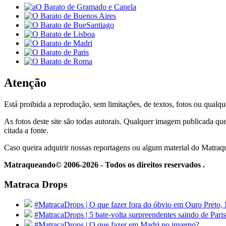
Atenção
Está proibida a reprodução, sem limitações, de textos, fotos ou qualqu
As fotos deste site são todas autorais. Qualquer imagem publicada que
citada a fonte.
Caso queira adquirir nossas reportagens ou algum material do Matra
Matraqueando© 2006-2026 - Todos os direitos reservados .
Matraca Drops
#MatracaDrops | O que fazer fora do óbvio em Ouro Preto,
#MatracaDrops | 5 bate-volta surpreendentes saindo de Paris
#MatracaDrops | O que fazer em Madri no inverno?