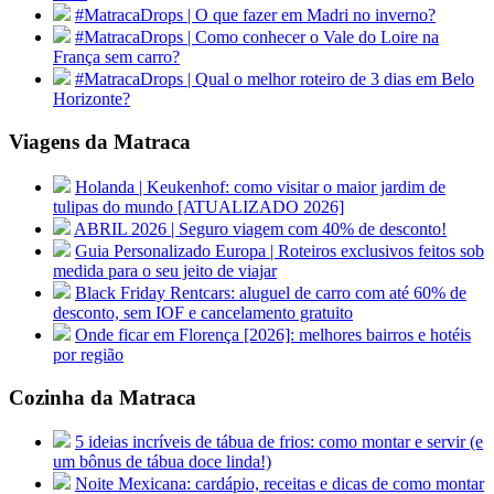
#MatracaDrops | O que fazer em Madri no inverno?
#MatracaDrops | Como conhecer o Vale do Loire na
França sem carro?
#MatracaDrops | Qual o melhor roteiro de 3 dias em Belo
Horizonte?
Viagens da Matraca
Holanda | Keukenhof: como visitar o maior jardim de
tulipas do mundo [ATUALIZADO 2026]
ABRIL 2026 | Seguro viagem com 40% de desconto!
Guia Personalizado Europa | Roteiros exclusivos feitos sob
medida para o seu jeito de viajar
Black Friday Rentcars: aluguel de carro com até 60% de
desconto, sem IOF e cancelamento gratuito
Onde ficar em Florença [2026]: melhores bairros e hotéis
por região
Cozinha da Matraca
5 ideias incríveis de tábua de frios: como montar e servir (e
um bônus de tábua doce linda!)
Noite Mexicana: cardápio, receitas e dicas de como montar