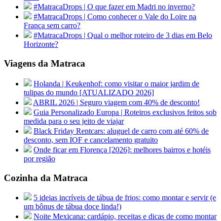
#MatracaDrops | O que fazer em Madri no inverno?
#MatracaDrops | Como conhecer o Vale do Loire na
França sem carro?
#MatracaDrops | Qual o melhor roteiro de 3 dias em Belo
Horizonte?
Viagens da Matraca
Holanda | Keukenhof: como visitar o maior jardim de
tulipas do mundo [ATUALIZADO 2026]
ABRIL 2026 | Seguro viagem com 40% de desconto!
Guia Personalizado Europa | Roteiros exclusivos feitos sob
medida para o seu jeito de viajar
Black Friday Rentcars: aluguel de carro com até 60% de
desconto, sem IOF e cancelamento gratuito
Onde ficar em Florença [2026]: melhores bairros e hotéis
por região
Cozinha da Matraca
5 ideias incríveis de tábua de frios: como montar e servir (e
um bônus de tábua doce linda!)
Noite Mexicana: cardápio, receitas e dicas de como montar