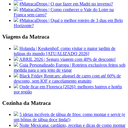
#MatracaDrops | O que fazer em Madri no inverno?
#MatracaDrops | Como conhecer o Vale do Loire na
França sem carro?
#MatracaDrops | Qual o melhor roteiro de 3 dias em Belo
Horizonte?
Viagens da Matraca
Holanda | Keukenhof: como visitar o maior jardim de
tulipas do mundo [ATUALIZADO 2026]
ABRIL 2026 | Seguro viagem com 40% de desconto!
Guia Personalizado Europa | Roteiros exclusivos feitos sob
medida para o seu jeito de viajar
Black Friday Rentcars: aluguel de carro com até 60% de
desconto, sem IOF e cancelamento gratuito
Onde ficar em Florença [2026]: melhores bairros e hotéis
por região
Cozinha da Matraca
5 ideias incríveis de tábua de frios: como montar e servir (e
um bônus de tábua doce linda!)
Noite Mexicana: cardápio, receitas e dicas de como montar