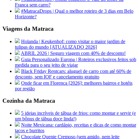
França sem carro?
#MatracaDrops | Qual o melhor roteiro de 3 dias em Belo
Horizonte?
Viagens da Matraca
Holanda | Keukenhof: como visitar o maior jardim de
tulipas do mundo [ATUALIZADO 2026]
ABRIL 2026 | Seguro viagem com 40% de desconto!
Guia Personalizado Europa | Roteiros exclusivos feitos sob
medida para o seu jeito de viajar
Black Friday Rentcars: aluguel de carro com até 60% de
desconto, sem IOF e cancelamento gratuito
Onde ficar em Florença [2026]: melhores bairros e hotéis
por região
Cozinha da Matraca
5 ideias incríveis de tábua de frios: como montar e servir (e
um bônus de tábua doce linda!)
Noite Mexicana: cardápio, receitas e dicas de como montar
tacos e burritos
Chocolate Quente Cremoso (sem amido, nem leite