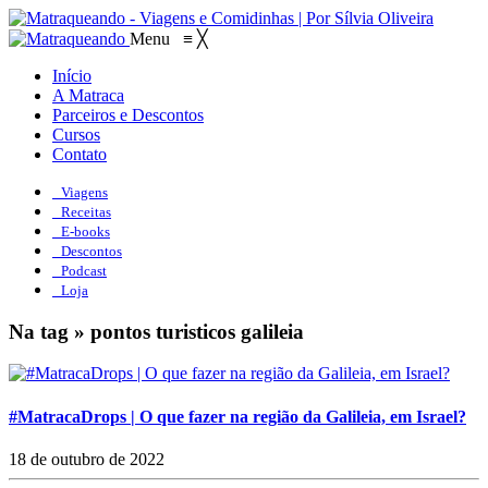
Menu
≡
╳
Início
A Matraca
Parceiros e Descontos
Cursos
Contato
Viagens
Receitas
E-books
Descontos
Podcast
Loja
Na tag » pontos turisticos galileia
#MatracaDrops | O que fazer na região da Galileia, em Israel?
18 de outubro de 2022