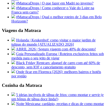
#MatracaDrops | O que fazer em Madri no inverno?
#MatracaDrops | Como conhecer o Vale do Loire na
França sem carro?
#MatracaDrops | Qual o melhor roteiro de 3 dias em Belo
Horizonte?
Viagens da Matraca
Holanda | Keukenhof: como visitar o maior jardim de
tulipas do mundo [ATUALIZADO 2026]
ABRIL 2026 | Seguro viagem com 40% de desconto!
Guia Personalizado Europa | Roteiros exclusivos feitos sob
medida para o seu jeito de viajar
Black Friday Rentcars: aluguel de carro com até 60% de
desconto, sem IOF e cancelamento gratuito
Onde ficar em Florença [2026]: melhores bairros e hotéis
por região
Cozinha da Matraca
5 ideias incríveis de tábua de frios: como montar e servir (e
um bônus de tábua doce linda!)
Noite Mexicana: cardápio, receitas e dicas de como montar