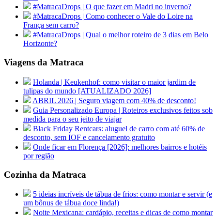
#MatracaDrops | O que fazer em Madri no inverno?
#MatracaDrops | Como conhecer o Vale do Loire na
França sem carro?
#MatracaDrops | Qual o melhor roteiro de 3 dias em Belo
Horizonte?
Viagens da Matraca
Holanda | Keukenhof: como visitar o maior jardim de
tulipas do mundo [ATUALIZADO 2026]
ABRIL 2026 | Seguro viagem com 40% de desconto!
Guia Personalizado Europa | Roteiros exclusivos feitos sob
medida para o seu jeito de viajar
Black Friday Rentcars: aluguel de carro com até 60% de
desconto, sem IOF e cancelamento gratuito
Onde ficar em Florença [2026]: melhores bairros e hotéis
por região
Cozinha da Matraca
5 ideias incríveis de tábua de frios: como montar e servir (e
um bônus de tábua doce linda!)
Noite Mexicana: cardápio, receitas e dicas de como montar