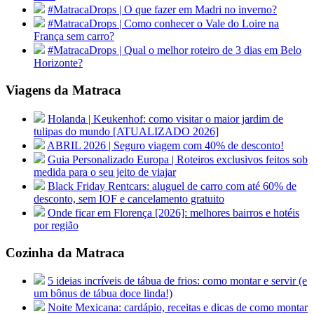
#MatracaDrops | O que fazer em Madri no inverno?
#MatracaDrops | Como conhecer o Vale do Loire na
França sem carro?
#MatracaDrops | Qual o melhor roteiro de 3 dias em Belo
Horizonte?
Viagens da Matraca
Holanda | Keukenhof: como visitar o maior jardim de
tulipas do mundo [ATUALIZADO 2026]
ABRIL 2026 | Seguro viagem com 40% de desconto!
Guia Personalizado Europa | Roteiros exclusivos feitos sob
medida para o seu jeito de viajar
Black Friday Rentcars: aluguel de carro com até 60% de
desconto, sem IOF e cancelamento gratuito
Onde ficar em Florença [2026]: melhores bairros e hotéis
por região
Cozinha da Matraca
5 ideias incríveis de tábua de frios: como montar e servir (e
um bônus de tábua doce linda!)
Noite Mexicana: cardápio, receitas e dicas de como montar