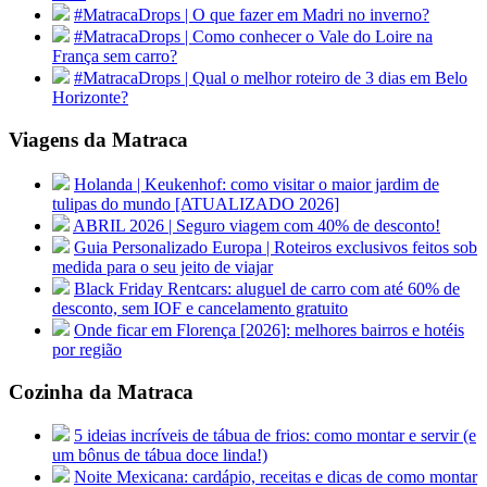
#MatracaDrops | O que fazer em Madri no inverno?
#MatracaDrops | Como conhecer o Vale do Loire na
França sem carro?
#MatracaDrops | Qual o melhor roteiro de 3 dias em Belo
Horizonte?
Viagens da Matraca
Holanda | Keukenhof: como visitar o maior jardim de
tulipas do mundo [ATUALIZADO 2026]
ABRIL 2026 | Seguro viagem com 40% de desconto!
Guia Personalizado Europa | Roteiros exclusivos feitos sob
medida para o seu jeito de viajar
Black Friday Rentcars: aluguel de carro com até 60% de
desconto, sem IOF e cancelamento gratuito
Onde ficar em Florença [2026]: melhores bairros e hotéis
por região
Cozinha da Matraca
5 ideias incríveis de tábua de frios: como montar e servir (e
um bônus de tábua doce linda!)
Noite Mexicana: cardápio, receitas e dicas de como montar