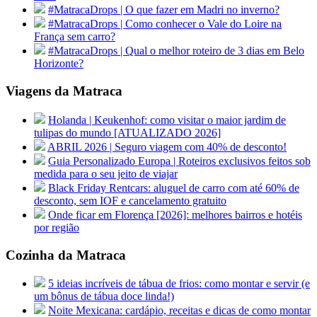
#MatracaDrops | O que fazer em Madri no inverno?
#MatracaDrops | Como conhecer o Vale do Loire na
França sem carro?
#MatracaDrops | Qual o melhor roteiro de 3 dias em Belo
Horizonte?
Viagens da Matraca
Holanda | Keukenhof: como visitar o maior jardim de
tulipas do mundo [ATUALIZADO 2026]
ABRIL 2026 | Seguro viagem com 40% de desconto!
Guia Personalizado Europa | Roteiros exclusivos feitos sob
medida para o seu jeito de viajar
Black Friday Rentcars: aluguel de carro com até 60% de
desconto, sem IOF e cancelamento gratuito
Onde ficar em Florença [2026]: melhores bairros e hotéis
por região
Cozinha da Matraca
5 ideias incríveis de tábua de frios: como montar e servir (e
um bônus de tábua doce linda!)
Noite Mexicana: cardápio, receitas e dicas de como montar