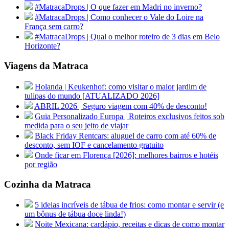
#MatracaDrops | O que fazer em Madri no inverno?
#MatracaDrops | Como conhecer o Vale do Loire na
França sem carro?
#MatracaDrops | Qual o melhor roteiro de 3 dias em Belo
Horizonte?
Viagens da Matraca
Holanda | Keukenhof: como visitar o maior jardim de
tulipas do mundo [ATUALIZADO 2026]
ABRIL 2026 | Seguro viagem com 40% de desconto!
Guia Personalizado Europa | Roteiros exclusivos feitos sob
medida para o seu jeito de viajar
Black Friday Rentcars: aluguel de carro com até 60% de
desconto, sem IOF e cancelamento gratuito
Onde ficar em Florença [2026]: melhores bairros e hotéis
por região
Cozinha da Matraca
5 ideias incríveis de tábua de frios: como montar e servir (e
um bônus de tábua doce linda!)
Noite Mexicana: cardápio, receitas e dicas de como montar