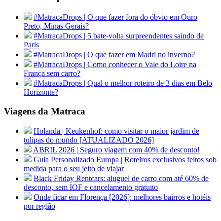
#MatracaDrops | O que fazer fora do óbvio em Ouro
Preto, Minas Gerais?
#MatracaDrops | 5 bate-volta surpreendentes saindo de
Paris
#MatracaDrops | O que fazer em Madri no inverno?
#MatracaDrops | Como conhecer o Vale do Loire na
França sem carro?
#MatracaDrops | Qual o melhor roteiro de 3 dias em Belo
Horizonte?
Viagens da Matraca
Holanda | Keukenhof: como visitar o maior jardim de
tulipas do mundo [ATUALIZADO 2026]
ABRIL 2026 | Seguro viagem com 40% de desconto!
Guia Personalizado Europa | Roteiros exclusivos feitos sob
medida para o seu jeito de viajar
Black Friday Rentcars: aluguel de carro com até 60% de
desconto, sem IOF e cancelamento gratuito
Onde ficar em Florença [2026]: melhores bairros e hotéis
por região