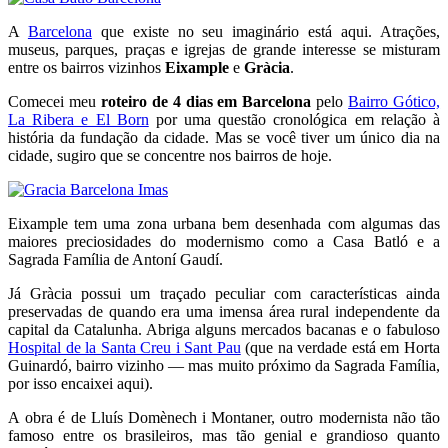
A
Barcelona
que existe no seu imaginário está aqui. Atrações,
museus, parques, praças e igrejas de grande interesse se misturam
entre os bairros vizinhos
Eixample
e
Gràcia
.
Comecei meu
roteiro de 4 dias em Barcelona
pelo
Bairro Gótico,
La Ribera e El Born
por uma questão cronológica em relação à
história da fundação da cidade. Mas se você tiver um único dia na
cidade, sugiro que se concentre nos bairros de hoje.
Eixample tem uma zona urbana bem desenhada com algumas das
maiores preciosidades do modernismo como a Casa Batló e a
Sagrada Família de Antoní Gaudí.
Já Gràcia possui um traçado peculiar com características ainda
preservadas de quando era uma imensa área rural independente da
capital da Catalunha. Abriga alguns mercados bacanas e o fabuloso
Hospital de la Santa Creu i Sant Pau
(que na verdade está em Horta
Guinardó, bairro vizinho — mas muito próximo da Sagrada Família,
por isso encaixei aqui).
A obra é de Lluís Domènech i Montaner, outro modernista não tão
famoso entre os brasileiros, mas tão genial e grandioso quanto