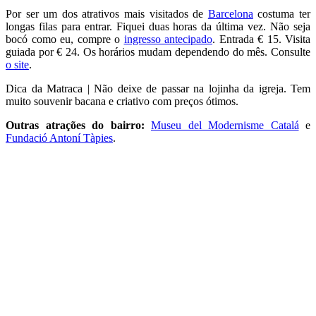
Por ser um dos atrativos mais visitados de
Barcelona
costuma ter
longas filas para entrar. Fiquei duas horas da última vez. Não seja
bocó como eu, compre o
ingresso antecipado
. Entrada € 15. Visita
guiada por € 24. Os horários mudam dependendo do mês. Consulte
o site
.
Dica da Matraca | Não deixe de passar na lojinha da igreja. Tem
muito souvenir bacana e criativo com preços ótimos.
Outras atrações do bairro:
Museu del Modernisme Catalá
e
Fundació Antoní Tàpies
.