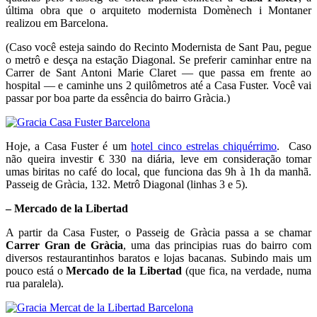
última obra que o arquiteto modernista Domènech i Montaner
realizou em Barcelona.
(Caso você esteja saindo do Recinto Modernista de Sant Pau, pegue
o metrô e desça na estação Diagonal. Se preferir caminhar entre na
Carrer de Sant Antoni Marie Claret — que passa em frente ao
hospital — e caminhe uns 2 quilômetros até a Casa Fuster. Você vai
passar por boa parte da essência do bairro Gràcia.)
Hoje, a Casa Fuster é um
hotel cinco estrelas chiquérrimo
. Caso
não queira investir € 330 na diária, leve em consideração tomar
umas biritas no café do local, que funciona das 9h à 1h da manhã.
Passeig de Gràcia, 132. Metrô Diagonal (linhas 3 e 5).
– Mercado de la Libertad
A partir da Casa Fuster, o Passeig de Gràcia passa a se chamar
Carrer Gran de Gràcia
, uma das principias ruas do bairro com
diversos restaurantinhos baratos e lojas bacanas. Subindo mais um
pouco está o
Mercado de la Libertad
(que fica, na verdade, numa
rua paralela).