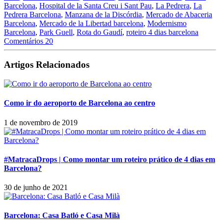
Barcelona
,
Hospital de la Santa Creu i Sant Pau
,
La Pedrera
,
La
Pedrera Barcelona
,
Manzana de la Discórdia
,
Mercado de Abaceria
Barcelona
,
Mercado de la Libertad barcelona
,
Modernismo
Barcelona
,
Park Guell
,
Rota do Gaudí
,
roteiro 4 dias barcelona
Comentários 20
Artigos Relacionados
Como ir do aeroporto de Barcelona ao centro
1 de novembro de 2019
#MatracaDrops | Como montar um roteiro prático de 4 dias em
Barcelona?
30 de junho de 2021
Barcelona: Casa Batló e Casa Milà