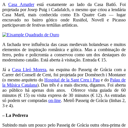
A
Casa Amatler
está exatamente ao lado da Casa Batló. Foi
projetada por Josep Puig i Cadafalch, o mesmo que criou a lendária
Casa Martí, mais conhecida como Els Quatre Gats — lugar
encravado no bairro gótico onde Rusiñol, Novell e Picasso
participavam de festivas tertúlias artísticas.
A fachada teve influência das casas medievais holandesas e muitos
elementos de inspiração românica e gótica. Mas a combinação de
ferro, pedra e policromia a conservou como um dos destaques do
modernismo catalão. Está aberta à visitação. Entrada € 15.
Já a
Casa Lleó Morera
, na esquina do Passeig de Gràcia com a
Carrer del Consell de Cent, foi projetada por Domènech i Montaner
(o mesmo arquiteto do
Hospital de la Sant Creu i Pau
e do
Palau de
la Música Catalana
). Das três é a mais discreta, digamos. Foi aberta
ao público há apenas dois anos. Oferece visita guiada de 60
minutos (€ 15) ou visita express de 30 minutos (€ 12). As entradas
só podem ser compradas
on-line
. Metrô Passeig de Gràcia (linhas 2,
3 e 4).
– La Pedrera
Subindo mais um pouco pelo Passeig de Gràcia outra obra-prima de