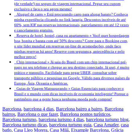
(de verdade!) no seguro de viagem internacional. Pegue seu cupom
exclusivo e faça o seu agora mesmo!
Aluguel de carro »
Está procurando carro para alugar barato? Conheça
minha experiência clicando no link laranja. Descontos incríveis de até
60%, sem IOF nas reservas internacionais, parcelamento em até 12 vezes
e cancelamento gratuito.
Reserva de hotel, hostel, casa ou apartamento »
Você quer hospedagem
boa, bonita e barata com até 50% desconto? Corre para o Booking.com,
o site líder mundial em reservas on-line de acomodações, onde faço
minhas reservas há anos! Reserve com segurança, antecedência e pelo
melhor preço!
Chip internacional »
Já saia do Brasil com um chip internacional pré-
pago no seu telefone e chegue ao seu destino conectado. Já usei, é muito
prático e tranquilo. Facilidade para pegar UBER, consultar sobre
transporte público e pesquisas no Google. Válido para diversos países da
Europa, Ásia, Oceania e Américas.
Guias de Viagem Matraqueando »
Guias Essenciais para conhecer o
Brasil e o mundo com dicas incríveis de economia inteligente! Porque o
patrimônio que a gente busca nenhuma moeda pode comprar!
Barcelona
,
barcelona 4 dias
,
Barcelona bairro a bairro
,
Barcelona
bairros
,
Barcelona o que fazer
,
Barcelona pontos turísticos
,
Barcelona turismo
,
barcelona turismo 4 dias
,
barcelona turismo blog
,
Barcelona turismo dicas
,
barcelona turismo guia
,
Casa Amatler
,
casa
batlo
,
Casa Lleo Morera
,
Casa Milá
,
Eixample Barcelona
,
Gràcia