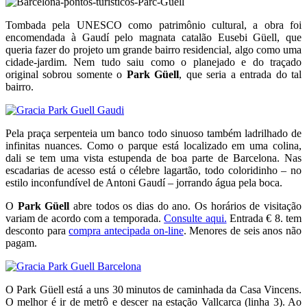
Tombada pela UNESCO como patrimônio cultural, a obra foi
encomendada à Gaudí pelo magnata catalão Eusebi Güell, que
queria fazer do projeto um grande bairro residencial, algo como uma
cidade-jardim. Nem tudo saiu como o planejado e do traçado
original sobrou somente o
Park Güell
, que seria a entrada do tal
bairro.
Pela praça serpenteia um banco todo sinuoso também ladrilhado de
infinitas nuances. Como o parque está localizado em uma colina,
dali se tem uma vista estupenda de boa parte de Barcelona. Nas
escadarias de acesso está o célebre lagartão, todo coloridinho – no
estilo inconfundível de Antoni Gaudí – jorrando água pela boca.
O
Park Güell
abre todos os dias do ano. Os horários de visitação
variam de acordo com a temporada.
Consulte aqui.
Entrada € 8. tem
desconto para
compra antecipada on-line
. Menores de seis anos não
pagam.
O Park Güell está a uns 30 minutos de caminhada da Casa Vincens.
O melhor é ir de metrô e descer na estação Vallcarca (linha 3). Ao