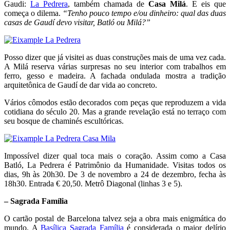
Gaudi:
La Pedrera
, também chamada de
Casa Milá
. E eis que
começa o dilema.
“Tenho pouco tempo e/ou dinheiro: qual das duas
casas de Gaudí devo visitar, Batló ou Milá?”
Posso dizer que já visitei as duas construções mais de uma vez cada.
A Milá reserva várias surpresas no seu interior com trabalhos em
ferro, gesso e madeira. A fachada ondulada mostra a tradição
arquitetônica de Gaudí de dar vida ao concreto.
Vários cômodos estão decorados com peças que reproduzem a vida
cotidiana do século 20. Mas a grande revelação está no terraço com
seu bosque de chaminés escultóricas.
Impossível dizer qual toca mais o coração. Assim como a Casa
Batló, La Pedrera é Patrimônio da Humanidade. Visitas todos os
dias, 9h às 20h30. De 3 de novembro a 24 de dezembro, fecha às
18h30. Entrada € 20,50. Metrô Diagonal (linhas 3 e 5).
– Sagrada Família
O cartão postal de Barcelona talvez seja a obra mais enigmática do
mundo. A
Basílica Sagrada Família
é considerada o maior delírio