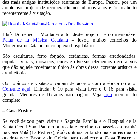
das mais antigas instituições sanitárias da Europa. Passou por um
ambicioso projeto de recuperação nos últimos anos e foi reaberto
recentemente à visitação.
Lluís Domènech i Montaner autor deste projeto – e do memorável
Palau de la Música Catalana
– levou muitos conceitos do
Modernismo Catalão ao complexo hospitalário.
São esculturas, ferro forjado, cerâmicas, formas arredondadas,
cúpulas, vitrais, mosaicos, cores e diversos elementos decorativos
que dão aquele movimento único às obras dessa corrente artística e
arquitetônica.
Os horários de visitação variam de acordo com a época do ano.
Consulte aqui.
Entrada: € 10 para visita livre e € 16 para visita
guiada. Menores de 16 anos não pagam. Veja
aqui
meu relato
completo.
– Casa Fuster
Se você deixou para visitar a Sagrada Família e o Hospital de la
Santa Creu i Sant Pau em outro dia e terminou o passeio da manhã
na Casa Milá (La Pedrera), é só continuar subindo mais umas quatro
quadras pelo Passeig de Gràcia para conhecer a
Casa Fuster
, a