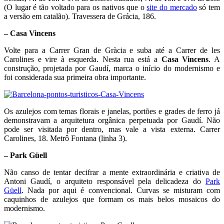
(O lugar é tão voltado para os nativos que o
site do mercado
só tem
a versão em catalão). Travessera de Grácia, 186.
– Casa Vincens
Volte para a Carrer Gran de Gràcia e suba até a Carrer de les
Carolines e vire à esquerda. Nesta rua está a
Casa Vincens
. A
construção, projetada por Gaudí, marca o início do modernismo e
foi considerada sua primeira obra importante.
Os azulejos com temas florais e janelas, portões e grades de ferro já
demonstravam a arquitetura orgânica perpetuada por Gaudí. Não
pode ser visitada por dentro, mas vale a vista externa. Carrer
Carolines, 18. Metrô Fontana (linha 3).
– Park Güell
Não canso de tentar decifrar a mente extraordinária e criativa de
Antoni Gaudí, o arquiteto responsável pela delicadeza do
Park
Güell
. Nada por aqui é convencional. Curvas se misturam com
caquinhos de azulejos que formam os mais belos mosaicos do
modernismo.