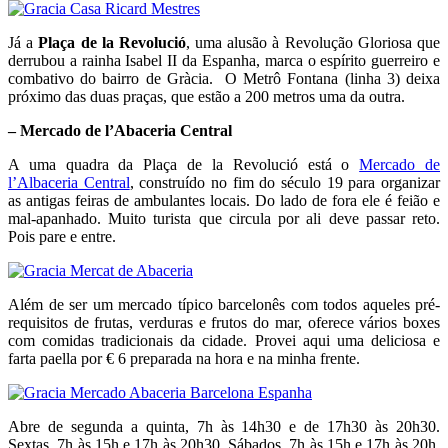
Já a
Plaça de la Revolució
, uma alusão à Revolução Gloriosa que
derrubou a rainha Isabel II da Espanha, marca o espírito guerreiro e
combativo do bairro de Gràcia. O Metrô Fontana (linha 3) deixa
próximo das duas praças, que estão a 200 metros uma da outra.
– Mercado de l’Abaceria Central
A uma quadra da Plaça de la Revolució está o
Mercado de
l’Albaceria Central
, construído no fim do século 19 para organizar
as antigas feiras de ambulantes locais. Do lado de fora ele é feião e
mal-apanhado. Muito turista que circula por ali deve passar reto.
Pois pare e entre.
Além de ser um mercado típico barcelonês com todos aqueles pré-
requisitos de frutas, verduras e frutos do mar, oferece vários boxes
com comidas tradicionais da cidade. Provei aqui uma deliciosa e
farta paella por € 6 preparada na hora e na minha frente.
Abre de segunda a quinta, 7h às 14h30 e de 17h30 às 20h30.
Sextas, 7h às 15h e 17h às 20h30. Sábados, 7h às 15h e 17h às 20h.