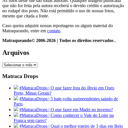
As fotos deste site são todas autorais. Qualquer imagem publicada
que não for feita pela autora receberá o devido crédito e autorização
no rodapé dos posts. Não está permitido o uso de nossas fotos,
mesmo que citada a fonte.
Caso queira adquirir nossas reportagens ou algum material do
Matraqueando, entre em
contato
.
Matraqueando© 2006-2026 | Todos os direitos reservados .
Arquivos
Arquivos
Matraca Drops
#MatracaDrops | O que fazer fora do óbvio em Ouro
Preto, Minas Gerais?
#MatracaDrops | 5 bate-volta surpreendentes saindo de
Paris
#MatracaDrops | O que fazer em Madri no inverno?
#MatracaDrops | Como conhecer o Vale do Loire na
França sem carro?
#MatracaDrops | Qual o melhor roteiro de 3 dias em Belo