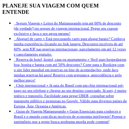
PLANEJE SUA VIAGEM COM QUEM
ENTENDE
Seguro Viagem »
Leitor do Matraqueando tem até 60% de desconto
(de verdade!) no seguro de viagem internacional. Pegue seu cupom
exclusivo e faça o seu agora mesmo!
Aluguel de carro »
Está procurando carro para alugar barato? Conheça
minha experiência clicando no link laranja. Descontos incríveis de até
60%, sem IOF nas reservas internacionais, parcelamento em até 12 vezes
e cancelamento gratuito.
Reserva de hotel, hostel, casa ou apartamento »
Você quer hospedagem
boa, bonita e barata com até 50% desconto? Corre para o Booking.com,
o site líder mundial em reservas on-line de acomodações, onde faço
minhas reservas há anos! Reserve com segurança, antecedência e pelo
melhor preço!
Chip internacional »
Já saia do Brasil com um chip internacional pré-
pago no seu telefone e chegue ao seu destino conectado. Já usei, é muito
prático e tranquilo. Facilidade para pegar UBER, consultar sobre
transporte público e pesquisas no Google. Válido para diversos países da
Europa, Ásia, Oceania e Américas.
Guias de Viagem Matraqueando »
Guias Essenciais para conhecer o
Brasil e o mundo com dicas incríveis de economia inteligente! Porque o
patrimônio que a gente busca nenhuma moeda pode comprar!