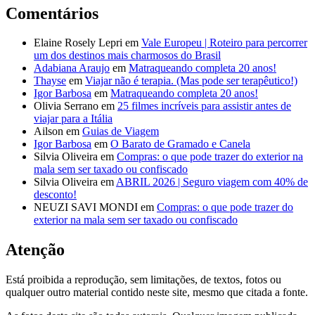
Comentários
Elaine Rosely Lepri
em
Vale Europeu | Roteiro para percorrer
um dos destinos mais charmosos do Brasil
Adabiana Araujo
em
Matraqueando completa 20 anos!
Thayse
em
Viajar não é terapia. (Mas pode ser terapêutico!)
Igor Barbosa
em
Matraqueando completa 20 anos!
Olivia Serrano
em
25 filmes incríveis para assistir antes de
viajar para a Itália
Ailson
em
Guias de Viagem
Igor Barbosa
em
O Barato de Gramado e Canela
Silvia Oliveira
em
Compras: o que pode trazer do exterior na
mala sem ser taxado ou confiscado
Silvia Oliveira
em
ABRIL 2026 | Seguro viagem com 40% de
desconto!
NEUZI SAVI MONDI
em
Compras: o que pode trazer do
exterior na mala sem ser taxado ou confiscado
Atenção
Está proibida a reprodução, sem limitações, de textos, fotos ou
qualquer outro material contido neste site, mesmo que citada a fonte.