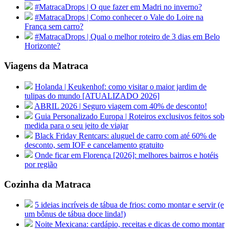
#MatracaDrops | O que fazer em Madri no inverno?
#MatracaDrops | Como conhecer o Vale do Loire na
França sem carro?
#MatracaDrops | Qual o melhor roteiro de 3 dias em Belo
Horizonte?
Viagens da Matraca
Holanda | Keukenhof: como visitar o maior jardim de
tulipas do mundo [ATUALIZADO 2026]
ABRIL 2026 | Seguro viagem com 40% de desconto!
Guia Personalizado Europa | Roteiros exclusivos feitos sob
medida para o seu jeito de viajar
Black Friday Rentcars: aluguel de carro com até 60% de
desconto, sem IOF e cancelamento gratuito
Onde ficar em Florença [2026]: melhores bairros e hotéis
por região
Cozinha da Matraca
5 ideias incríveis de tábua de frios: como montar e servir (e
um bônus de tábua doce linda!)
Noite Mexicana: cardápio, receitas e dicas de como montar