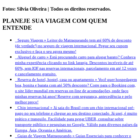
Fotos: Silvia Oliveira | Todos os direitos reservados.
PLANEJE SUA VIAGEM COM QUEM
ENTENDE
Seguro Viagem »
Leitor do Matraqueando tem até 60% de desconto
(de verdade!) no seguro de viagem internacional. Pegue seu cupom
exclusivo e faça o seu agora mesmo!
Aluguel de carro »
Está procurando carro para alugar barato? Conheça
minha experiência clicando no link laranja. Descontos incríveis de até
60%, sem IOF nas reservas internacionais, parcelamento em até 12 vezes
e cancelamento gratuito.
Reserva de hotel, hostel, casa ou apartamento »
Você quer hospedagem
boa, bonita e barata com até 50% desconto? Corre para o Booking.com,
o site líder mundial em reservas on-line de acomodações, onde faço
minhas reservas há anos! Reserve com segurança, antecedência e pelo
melhor preço!
Chip internacional »
Já saia do Brasil com um chip internacional pré-
pago no seu telefone e chegue ao seu destino conectado. Já usei, é muito
prático e tranquilo. Facilidade para pegar UBER, consultar sobre
transporte público e pesquisas no Google. Válido para diversos países da
Europa, Ásia, Oceania e Américas.
Guias de Viagem Matraqueando »
Guias Essenciais para conhecer o