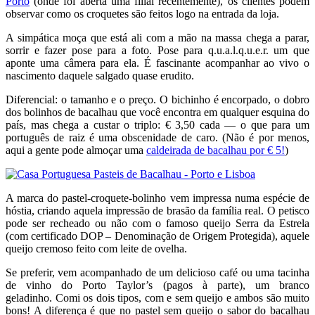
Porto
(onde foi aberta uma filial recentemente), os clientes podem
observar como os croquetes são feitos logo na entrada da loja.
A simpática moça que está ali com a mão na massa chega a parar,
sorrir e fazer pose para a foto. Pose para q.u.a.l.q.u.e.r. um que
aponte uma câmera para ela. É fascinante acompanhar ao vivo o
nascimento daquele salgado quase erudito.
Diferencial: o tamanho e o preço. O bichinho é encorpado, o dobro
dos bolinhos de bacalhau que você encontra em qualquer esquina do
país, mas chega a custar o triplo: € 3,50 cada — o que para um
português de raiz é uma obscenidade de caro. (Não é por menos,
aqui a gente pode almoçar uma
caldeirada de bacalhau por € 5!
)
A marca do pastel-croquete-bolinho vem impressa numa espécie de
hóstia, criando aquela impressão de brasão da família real. O petisco
pode ser recheado ou não com o famoso queijo Serra da Estrela
(com certificado DOP – Denominação de Origem Protegida), aquele
queijo cremoso feito com leite de ovelha.
Se preferir, vem acompanhado de um delicioso café ou uma tacinha
de vinho do Porto Taylor’s (pagos à parte), um branco
geladinho. Comi os dois tipos, com e sem queijo e ambos são muito
bons! A diferença é que no pastel sem queijo o sabor do bacalhau