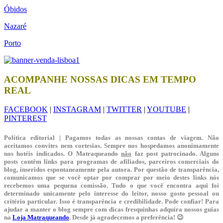
Óbidos
Nazaré
Porto
ACOMPANHE NOSSAS DICAS EM TEMPO
REAL
FACEBOOK
|
INSTAGRAM
|
TWITTER
|
YOUTUBE
|
PINTEREST
Política editorial | Pagamos todas as nossas contas de viagem. Não
aceitamos convites nem cortesias. Sempre nos hospedamos anonimamente
nos hotéis indicados. O Matraqueando
não
faz post patrocinado. Alguns
posts contêm links para programas de afiliados, parceiros comerciais do
blog, inseridos espontaneamente pela autora. Por questão de transparência,
comunicamos que se você optar por comprar por meio destes links nós
recebemos uma pequena comissão. Tudo o que você encontra aqui foi
determinado unicamente pelo interesse do leitor, nosso gosto pessoal ou
critério particular. Isso é transparência e credibilidade. Pode confiar! Para
ajudar a manter o blog sempre com dicas fresquinhas adquira nossos guias
na
Loja Matraqueando
. Desde já agradecemos a preferência! 😉