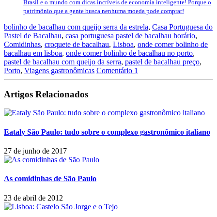
Brasil e o mundo com dicas incríveis de economia inteligente! Porque o
patrimônio que a gente busca nenhuma moeda pode comprar!
bolinho de bacalhau com queijo serra da estrela
,
Casa Portuguesa do
Pastel de Bacalhau
,
casa portuguesa pastel de bacalhau horário
,
Comidinhas
,
croquete de bacalhau
,
Lisboa
,
onde comer bolinho de
bacalhau em lisboa
,
onde comer bolinho de bacalhau no porto
,
pastel de bacalhau com queijo da serra
,
pastel de bacalhau preço
,
Porto
,
Viagens gastronômicas
Comentário 1
Artigos Relacionados
Eataly São Paulo: tudo sobre o complexo gastronômico italiano
27 de junho de 2017
As comidinhas de São Paulo
23 de abril de 2012