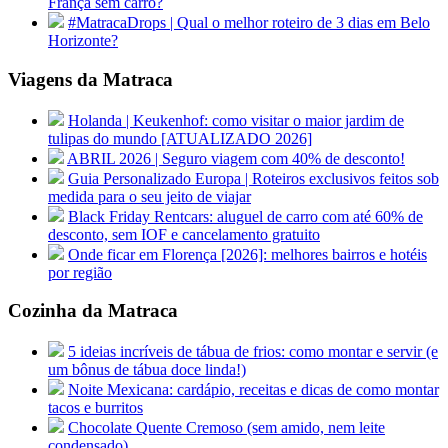
França sem carro?
#MatracaDrops | Qual o melhor roteiro de 3 dias em Belo
Horizonte?
Viagens da Matraca
Holanda | Keukenhof: como visitar o maior jardim de
tulipas do mundo [ATUALIZADO 2026]
ABRIL 2026 | Seguro viagem com 40% de desconto!
Guia Personalizado Europa | Roteiros exclusivos feitos sob
medida para o seu jeito de viajar
Black Friday Rentcars: aluguel de carro com até 60% de
desconto, sem IOF e cancelamento gratuito
Onde ficar em Florença [2026]: melhores bairros e hotéis
por região
Cozinha da Matraca
5 ideias incríveis de tábua de frios: como montar e servir (e
um bônus de tábua doce linda!)
Noite Mexicana: cardápio, receitas e dicas de como montar
tacos e burritos
Chocolate Quente Cremoso (sem amido, nem leite
condensado)