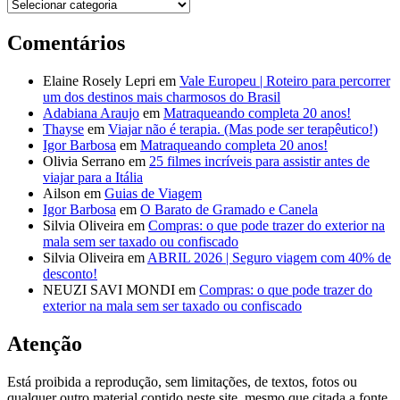
Destinos
Comentários
Elaine Rosely Lepri
em
Vale Europeu | Roteiro para percorrer
um dos destinos mais charmosos do Brasil
Adabiana Araujo
em
Matraqueando completa 20 anos!
Thayse
em
Viajar não é terapia. (Mas pode ser terapêutico!)
Igor Barbosa
em
Matraqueando completa 20 anos!
Olivia Serrano
em
25 filmes incríveis para assistir antes de
viajar para a Itália
Ailson
em
Guias de Viagem
Igor Barbosa
em
O Barato de Gramado e Canela
Silvia Oliveira
em
Compras: o que pode trazer do exterior na
mala sem ser taxado ou confiscado
Silvia Oliveira
em
ABRIL 2026 | Seguro viagem com 40% de
desconto!
NEUZI SAVI MONDI
em
Compras: o que pode trazer do
exterior na mala sem ser taxado ou confiscado
Atenção
Está proibida a reprodução, sem limitações, de textos, fotos ou
qualquer outro material contido neste site, mesmo que citada a fonte.